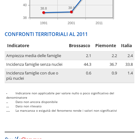
40
38.9
38.8
38
1991
2001
2011
CONFRONTI TERRITORIALI AL 2011
Indicatore
Brossasco
Piemonte
Italia
Ampiezza media delle famiglie
2.1
2.2
2.4
Incidenza famiglie senza nuclei
44.3
36.7
33.8
Incidenza famiglie con due o
0.6
0.9
1.4
più nuclei
-
Indicatore non applicabile per valore nullo o poco significativo del
denominatore
..
Dato non ancora disponibile
...
Dato non rilevato
....
La mancanza o esiguità del fenomeno rende i valori non significativi