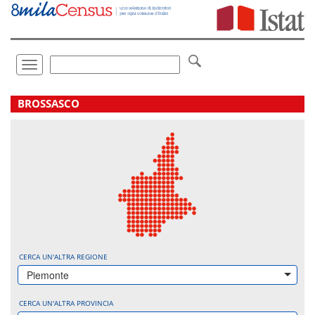
Vai
direttamente
a:
Contenuto
Ricerca
Toggle
navigation
.
BROSSASCO
CERCA UN'ALTRA REGIONE
Piemonte
CERCA UN'ALTRA PROVINCIA