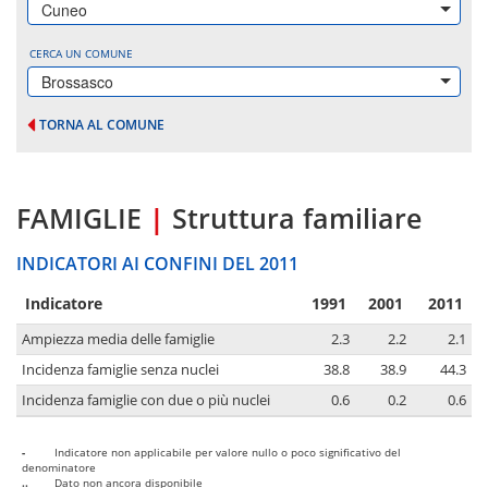
Cuneo
CERCA UN COMUNE
Brossasco
TORNA AL COMUNE
FAMIGLIE
|
Struttura familiare
INDICATORI AI CONFINI DEL 2011
Indicatore
1991
2001
2011
Ampiezza media delle famiglie
2.3
2.2
2.1
Incidenza famiglie senza nuclei
38.8
38.9
44.3
Incidenza famiglie con due o più nuclei
0.6
0.2
0.6
-
Indicatore non applicabile per valore nullo o poco significativo del
denominatore
..
Dato non ancora disponibile