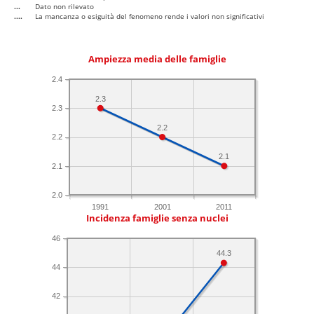
...
Dato non rilevato
....
La mancanza o esiguità del fenomeno rende i valori non significativi
Ampiezza media delle famiglie
2.4
2.3
2.3
2.2
2.2
2.1
2.1
2.0
1991
2001
2011
Incidenza famiglie senza nuclei
46
44.3
44
42