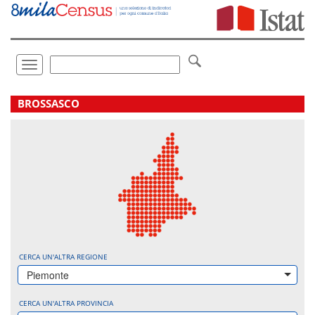
Vai
direttamente
a:
Contenuto
Ricerca
Toggle
navigation
.
BROSSASCO
CERCA UN'ALTRA REGIONE
Piemonte
CERCA UN'ALTRA PROVINCIA