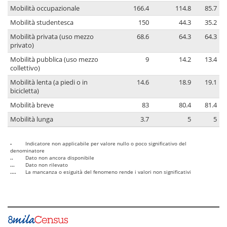
Mobilità occupazionale
166.4
114.8
85.7
Mobilità studentesca
150
44.3
35.2
Mobilità privata (uso mezzo
68.6
64.3
64.3
privato)
Mobilità pubblica (uso mezzo
9
14.2
13.4
collettivo)
Mobilità lenta (a piedi o in
14.6
18.9
19.1
bicicletta)
Mobilità breve
83
80.4
81.4
Mobilità lunga
3.7
5
5
-
Indicatore non applicabile per valore nullo o poco significativo del
denominatore
..
Dato non ancora disponibile
...
Dato non rilevato
....
La mancanza o esiguità del fenomeno rende i valori non significativi