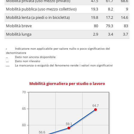
Mobilità privata (uso mezzo privato)
47.5
61.7
68.6
Mobilità pubblica (uso mezzo collettivo)
19.3
8.2
9
Mobilità lenta (a piedi o in bicicletta)
19.8
17.2
14.6
Mobilità breve
80
79.3
83
Mobilità lunga
2.9
3.4
3.7
-
Indicatore non applicabile per valore nullo o poco significativo del
denominatore
..
Dato non ancora disponibile
...
Dato non rilevato
....
La mancanza o esiguità del fenomeno rende i valori non significativi
Mobilità giornaliera per studio o lavoro
70
64.7
65
59.1
60
56.6