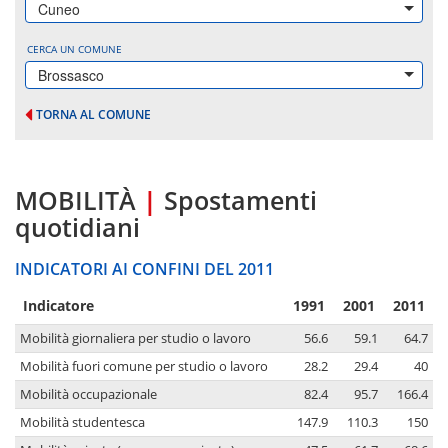
Cuneo
CERCA UN COMUNE
Brossasco
TORNA AL COMUNE
MOBILITÀ
|
Spostamenti
quotidiani
INDICATORI AI CONFINI DEL 2011
Indicatore
1991
2001
2011
Mobilità giornaliera per studio o lavoro
56.6
59.1
64.7
Mobilità fuori comune per studio o lavoro
28.2
29.4
40
Mobilità occupazionale
82.4
95.7
166.4
Mobilità studentesca
147.9
110.3
150