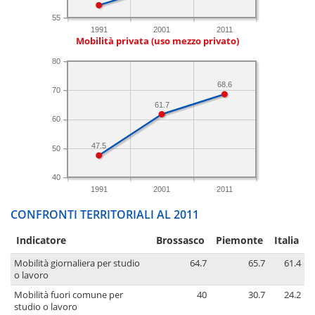
55
1991
2001
2011
Mobilità privata (uso mezzo privato)
80
68.6
70
61.7
60
47.5
50
40
1991
2001
2011
CONFRONTI TERRITORIALI AL 2011
Indicatore
Brossasco
Piemonte
Italia
Mobilità giornaliera per studio
64.7
65.7
61.4
o lavoro
Mobilità fuori comune per
40
30.7
24.2
studio o lavoro