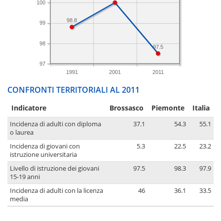
100
98.8
99
98
97.5
97
1991
2001
2011
CONFRONTI TERRITORIALI AL 2011
Indicatore
Brossasco
Piemonte
Italia
Incidenza di adulti con diploma
37.1
54.3
55.1
o laurea
Incidenza di giovani con
5.3
22.5
23.2
istruzione universitaria
Livello di istruzione dei giovani
97.5
98.3
97.9
15-19 anni
Incidenza di adulti con la licenza
46
36.1
33.5
media