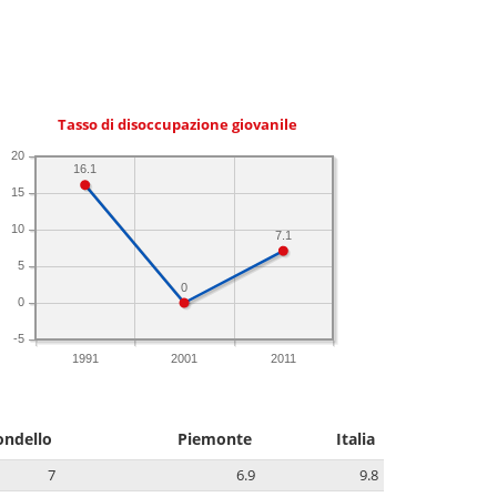
Tasso di disoccupazione giovanile
20
16.1
15
10
7.1
5
0
0
-5
1991
2001
2011
ondello
Piemonte
Italia
7
6.9
9.8