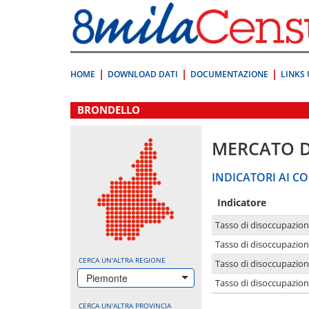
Vai
direttamente
a:
Contenuto
Ricerca
HOME
DOWNLOAD DATI
DOCUMENTAZIONE
LINKS 
.
BRONDELLO
MERCATO 
INDICATORI AI CO
Indicatore
Tasso di disoccupazio
Tasso di disoccupazio
CERCA UN'ALTRA REGIONE
Tasso di disoccupazio
Piemonte
Tasso di disoccupazion
CERCA UN'ALTRA PROVINCIA