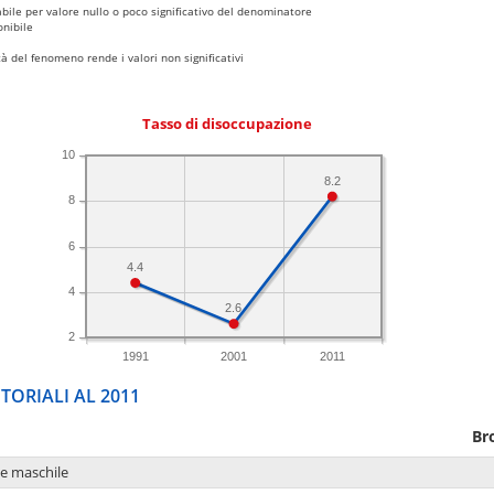
bile per valore nullo o poco significativo del denominatore
nibile
 del fenomeno rende i valori non significativi
Tasso di disoccupazione
10
8.2
8
6
4.4
4
2.6
2
1991
2001
2011
TORIALI AL 2011
Br
ne maschile