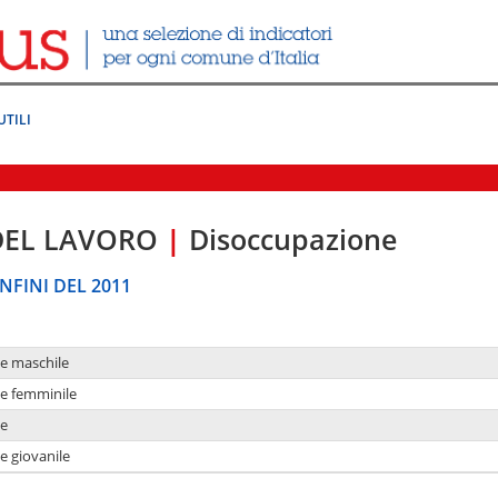
UTILI
DEL LAVORO
|
Disoccupazione
NFINI DEL 2011
ne maschile
ne femminile
ne
e giovanile