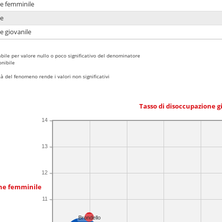
ne femminile
ne
e giovanile
bile per valore nullo o poco significativo del denominatore
nibile
 del fenomeno rende i valori non significativi
Tasso di disoccupazione g
14
13
12
one femminile
11
Brondello