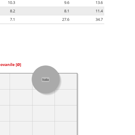
10.3
9.6
13.6
8.2
8.1
11.4
7.1
27.6
34.7
iovanile
[Ø]
Italia