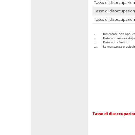
Tasso di disoccupazio
Tasso di disoccupazio
Tasso di disoccupazion
-
Indicatore non applica
..
Dato non ancora dispo
...
Dato non rilevato
....
La mancanza o esiguità
Tasso di disoccupazi