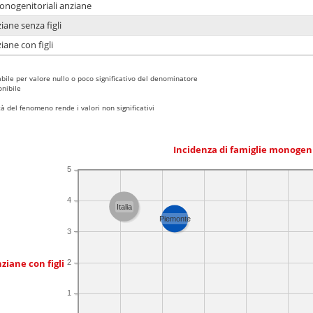
monogenitoriali anziane
iane senza figli
iane con figli
bile per valore nullo o poco significativo del denominatore
nibile
 del fenomeno rende i valori non significativi
Incidenza di famiglie monogen
5
4
Italia
Piemonte
3
ziane con figli
2
1