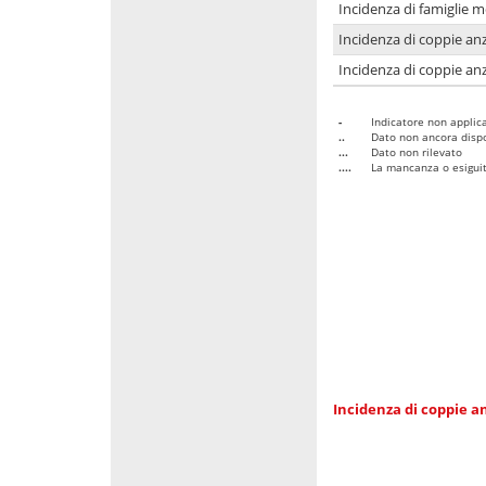
Incidenza di famiglie 
Incidenza di coppie anz
Incidenza di coppie anz
-
Indicatore non applica
..
Dato non ancora dispo
...
Dato non rilevato
....
La mancanza o esiguità
Incidenza di coppie an