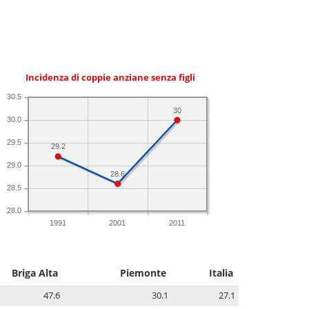
Incidenza di coppie anziane senza figli
30.5
30
30.0
29.5
29.2
29.0
28.6
28.5
28.0
1991
2001
2011
Briga Alta
Piemonte
Italia
47.6
30.1
27.1