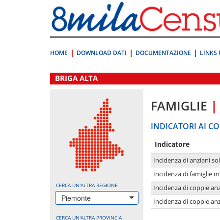
Vai
direttamente
a:
Contenuto
Ricerca
HOME
DOWNLOAD DATI
DOCUMENTAZIONE
LINKS 
.
BRIGA ALTA
FAMIGLIE
|
INDICATORI AI CO
Indicatore
Incidenza di anziani sol
Incidenza di famiglie 
CERCA UN'ALTRA REGIONE
Incidenza di coppie anz
Piemonte
Incidenza di coppie anz
CERCA UN'ALTRA PROVINCIA