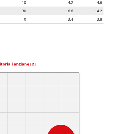
10
4.2
4.6
30
16.6
14.2
0
3.4
3.8
itoriali anziane
[Ø]