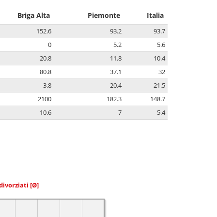
Briga Alta
Piemonte
Italia
152.6
93.2
93.7
0
5.2
5.6
20.8
11.8
10.4
80.8
37.1
32
3.8
20.4
21.5
2100
182.3
148.7
10.6
7
5.4
divorziati
[Ø]