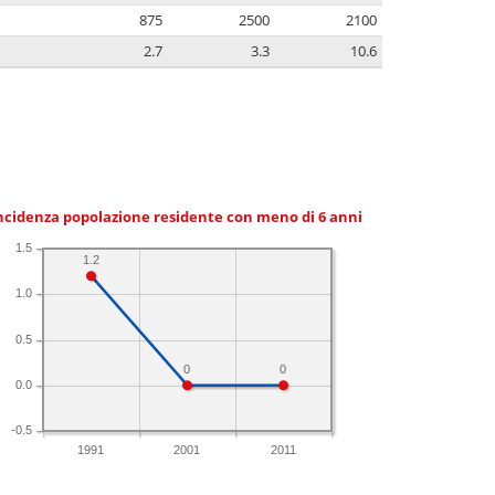
875
2500
2100
2.7
3.3
10.6
ncidenza popolazione residente con meno di 6 anni
1.5
1.2
1.0
0.5
0
0
0.0
-0.5
1991
2001
2011