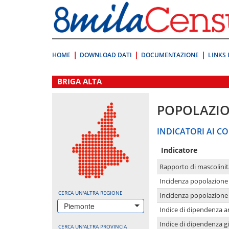
Vai
direttamente
a:
Contenuto
Ricerca
HOME
DOWNLOAD DATI
DOCUMENTAZIONE
LINKS 
.
BRIGA ALTA
POPOLAZI
INDICATORI AI CO
Indicatore
Rapporto di mascolinit
Incidenza popolazione 
CERCA UN'ALTRA REGIONE
Incidenza popolazione 
Piemonte
Indice di dipendenza a
Indice di dipendenza g
CERCA UN'ALTRA PROVINCIA