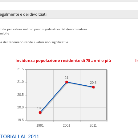
legalmente e dei divorziati
bile per valore nullo o poco significativo del denominatore
nibile
 del fenomeno rende i valori non significativi
Incidenza popolazione residente di 75 anni e più
I
21.5
21
21.0
20.8
20.5
20.0
19.8
19.5
1991
2001
2011
TORIALI AL 2011