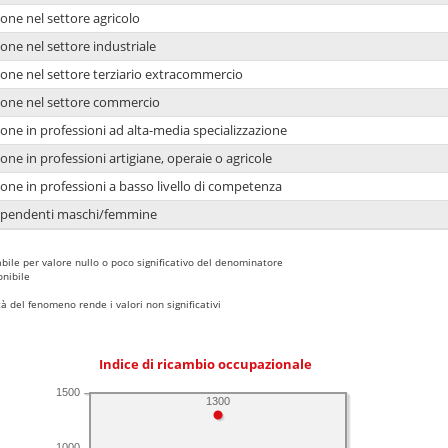
one nel settore agricolo
one nel settore industriale
ione nel settore terziario extracommercio
ione nel settore commercio
one in professioni ad alta-media specializzazione
one in professioni artigiane, operaie o agricole
one in professioni a basso livello di competenza
dipendenti maschi/femmine
bile per valore nullo o poco significativo del denominatore
nibile
 del fenomeno rende i valori non significativi
Indice di ricambio occupazionale
1500
1300
1000