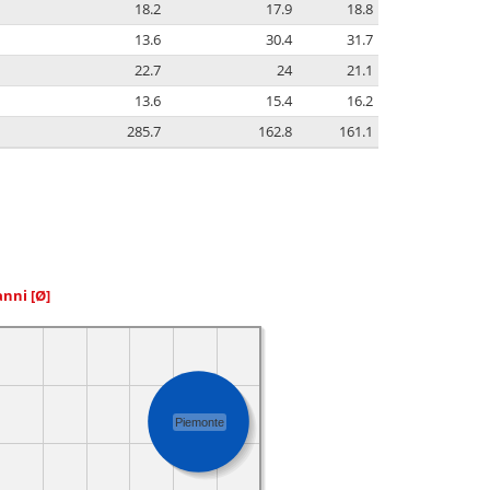
18.2
17.9
18.8
13.6
30.4
31.7
22.7
24
21.1
13.6
15.4
16.2
285.7
162.8
161.1
 anni
[Ø]
Piemonte