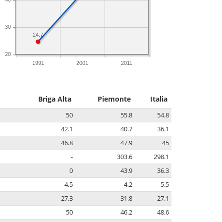
30
24.7
20
1991
2001
2011
Briga Alta
Piemonte
Italia
50
55.8
54.8
42.1
40.7
36.1
46.8
47.9
45
-
303.6
298.1
0
43.9
36.3
4.5
4.2
5.5
27.3
31.8
27.1
50
46.2
48.6