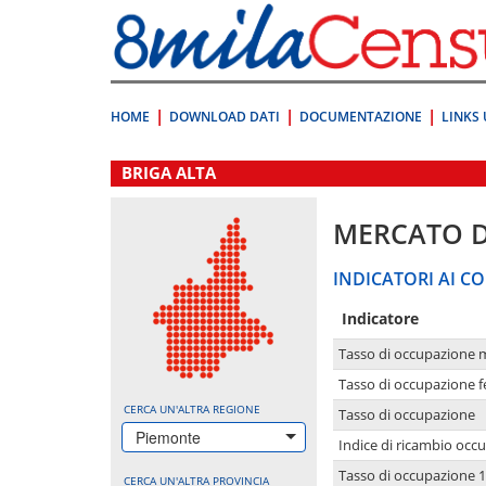
Vai
direttamente
a:
Contenuto
Ricerca
HOME
DOWNLOAD DATI
DOCUMENTAZIONE
LINKS 
.
BRIGA ALTA
MERCATO 
INDICATORI AI CO
Indicatore
Tasso di occupazione 
Tasso di occupazione 
CERCA UN'ALTRA REGIONE
Tasso di occupazione
Piemonte
Indice di ricambio occ
Tasso di occupazione 1
CERCA UN'ALTRA PROVINCIA