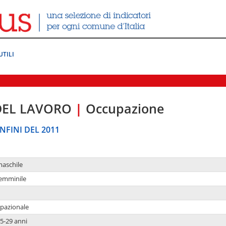
UTILI
DEL LAVORO
|
Occupazione
NFINI DEL 2011
maschile
femminile
upazionale
5-29 anni