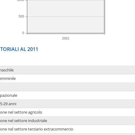
500
0
2001
TORIALI AL 2011
maschile
femminile
upazionale
5-29 anni
one nel settore agricolo
one nel settore industriale
ione nel settore terziario extracommercio