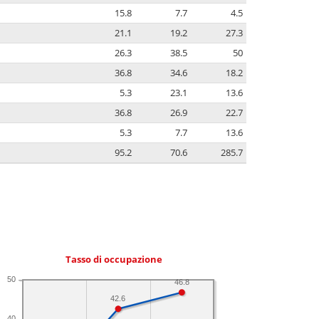
15.8
7.7
4.5
21.1
19.2
27.3
26.3
38.5
50
36.8
34.6
18.2
5.3
23.1
13.6
36.8
26.9
22.7
5.3
7.7
13.6
95.2
70.6
285.7
Tasso di occupazione
50
46.8
42.6
40