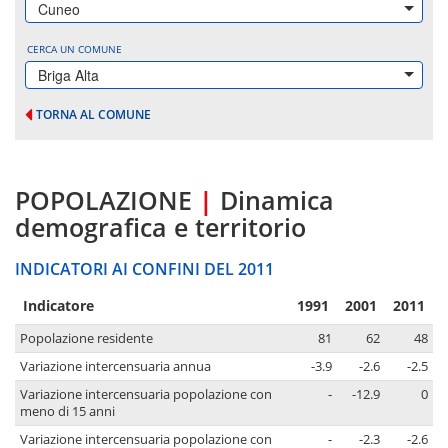
Cuneo
CERCA UN COMUNE
Briga Alta
TORNA AL COMUNE
POPOLAZIONE
|
Dinamica
demografica e territorio
INDICATORI AI CONFINI DEL 2011
Indicatore
1991
2001
2011
Popolazione residente
81
62
48
Variazione intercensuaria annua
-3.9
-2.6
-2.5
Variazione intercensuaria popolazione con
-
-12.9
0
meno di 15 anni
Variazione intercensuaria popolazione con
-
-2.3
-2.6