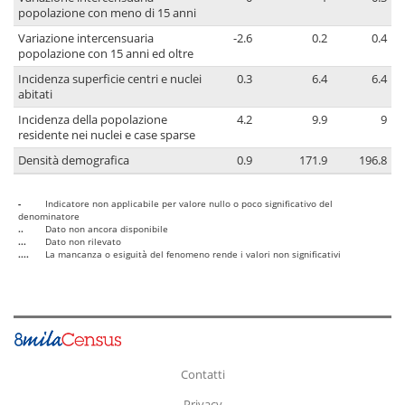
popolazione con meno di 15 anni
Variazione intercensuaria
-2.6
0.2
0.4
popolazione con 15 anni ed oltre
Incidenza superficie centri e nuclei
0.3
6.4
6.4
abitati
Incidenza della popolazione
4.2
9.9
9
residente nei nuclei e case sparse
Densità demografica
0.9
171.9
196.8
-
Indicatore non applicabile per valore nullo o poco significativo del
denominatore
..
Dato non ancora disponibile
...
Dato non rilevato
....
La mancanza o esiguità del fenomeno rende i valori non significativi
Contatti
Privacy