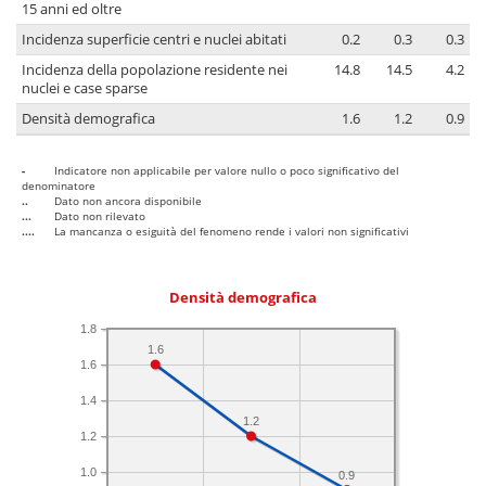
15 anni ed oltre
Incidenza superficie centri e nuclei abitati
0.2
0.3
0.3
Incidenza della popolazione residente nei
14.8
14.5
4.2
nuclei e case sparse
Densità demografica
1.6
1.2
0.9
-
Indicatore non applicabile per valore nullo o poco significativo del
denominatore
..
Dato non ancora disponibile
...
Dato non rilevato
....
La mancanza o esiguità del fenomeno rende i valori non significativi
Densità demografica
1.8
1.6
1.6
1.4
1.2
1.2
1.0
0.9