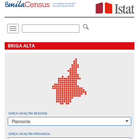
Vai
direttamente
a:
Contenuto
Ricerca
Toggle
navigation
.
BRIGA ALTA
CERCA UN'ALTRA REGIONE
Piemonte
CERCA UN'ALTRA PROVINCIA