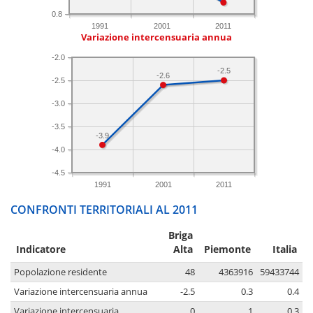
0.8
1991
2001
2011
Variazione intercensuaria annua
-2.0
-2.5
-2.6
-2.5
-3.0
-3.5
-3.9
-4.0
-4.5
1991
2001
2011
CONFRONTI TERRITORIALI AL 2011
Briga
Indicatore
Alta
Piemonte
Italia
Popolazione residente
48
4363916
59433744
Variazione intercensuaria annua
-2.5
0.3
0.4
Variazione intercensuaria
0
1
0.3