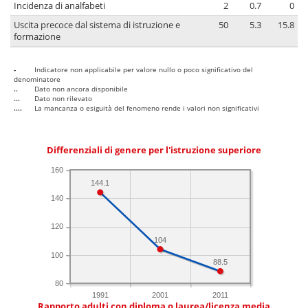
Incidenza di analfabeti
2
0.7
0
Uscita precoce dal sistema di istruzione e
50
5.3
15.8
formazione
-
Indicatore non applicabile per valore nullo o poco significativo del
denominatore
..
Dato non ancora disponibile
...
Dato non rilevato
....
La mancanza o esiguità del fenomeno rende i valori non significativi
Differenziali di genere per l'istruzione superiore
160
144.1
140
120
104
100
88.5
80
1991
2001
2011
Rapporto adulti con diploma o laurea/licenza media