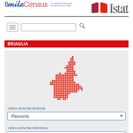
Vai
direttamente
a:
Contenuto
Ricerca
Toggle
navigation
.
BRIAGLIA
CERCA UN'ALTRA REGIONE
Piemonte
CERCA UN'ALTRA PROVINCIA