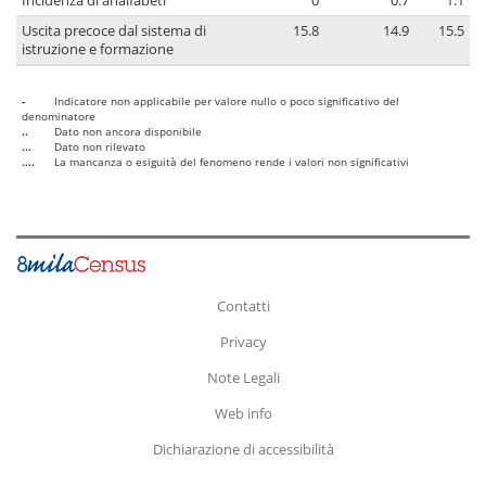
Incidenza di analfabeti
0
0.7
1.1
Uscita precoce dal sistema di
15.8
14.9
15.5
istruzione e formazione
-
Indicatore non applicabile per valore nullo o poco significativo del
denominatore
..
Dato non ancora disponibile
...
Dato non rilevato
....
La mancanza o esiguità del fenomeno rende i valori non significativi
Contatti
Privacy
Note Legali
Web info
Dichiarazione di accessibilità