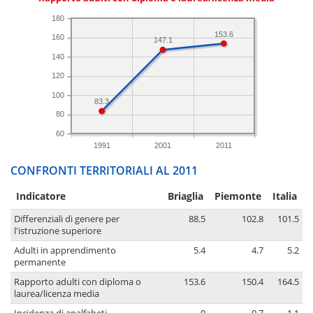
180
153.6
160
147.1
140
120
100
83.3
80
60
1991
2001
2011
CONFRONTI TERRITORIALI AL 2011
Indicatore
Briaglia
Piemonte
Italia
Differenziali di genere per
88.5
102.8
101.5
l'istruzione superiore
Adulti in apprendimento
5.4
4.7
5.2
permanente
Rapporto adulti con diploma o
153.6
150.4
164.5
laurea/licenza media