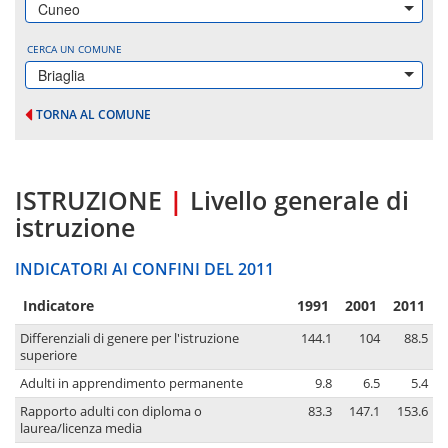
Cuneo
CERCA UN COMUNE
Briaglia
TORNA AL COMUNE
ISTRUZIONE
|
Livello generale di
istruzione
INDICATORI AI CONFINI DEL 2011
Indicatore
1991
2001
2011
Differenziali di genere per l'istruzione
144.1
104
88.5
superiore
Adulti in apprendimento permanente
9.8
6.5
5.4
Rapporto adulti con diploma o
83.3
147.1
153.6
laurea/licenza media