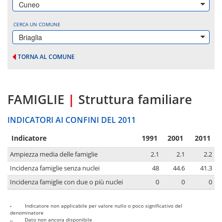
Cuneo
CERCA UN COMUNE
Briaglia
TORNA AL COMUNE
FAMIGLIE
|
Struttura familiare
INDICATORI AI CONFINI DEL 2011
Indicatore
1991
2001
2011
Ampiezza media delle famiglie
2.1
2.1
2.2
Incidenza famiglie senza nuclei
48
44.6
41.3
Incidenza famiglie con due o più nuclei
0
0
0
-
Indicatore non applicabile per valore nullo o poco significativo del
denominatore
..
Dato non ancora disponibile