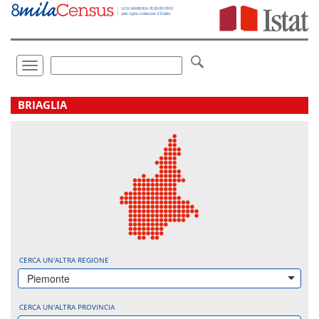
Vai
direttamente
a:
Contenuto
Ricerca
Toggle
navigation
.
BRIAGLIA
CERCA UN'ALTRA REGIONE
Piemonte
CERCA UN'ALTRA PROVINCIA