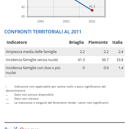
41.3
42
40
1991
2001
2011
CONFRONTI TERRITORIALI AL 2011
Indicatore
Briaglia
Piemonte
Italia
Ampiezza media delle famiglie
2.2
2.2
2.4
Incidenza famiglie senza nuclei
41.3
36.7
33.8
Incidenza famiglie con due o più
0
0.9
1.4
nuclei
-
Indicatore non applicabile per valore nullo o poco significativo del
denominatore
..
Dato non ancora disponibile
...
Dato non rilevato
....
La mancanza o esiguità del fenomeno rende i valori non significativi