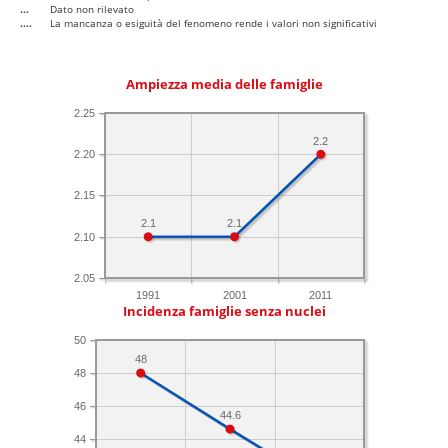
...
Dato non rilevato
....
La mancanza o esiguità del fenomeno rende i valori non significativi
Ampiezza media delle famiglie
2.25
2.2
2.20
2.15
2.1
2.1
2.10
2.05
1991
2001
2011
Incidenza famiglie senza nuclei
50
48
48
46
44.6
44