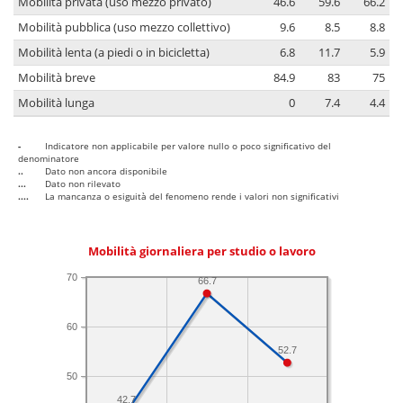
Mobilità privata (uso mezzo privato)
46.6
59.6
66.2
Mobilità pubblica (uso mezzo collettivo)
9.6
8.5
8.8
Mobilità lenta (a piedi o in bicicletta)
6.8
11.7
5.9
Mobilità breve
84.9
83
75
Mobilità lunga
0
7.4
4.4
-
Indicatore non applicabile per valore nullo o poco significativo del
denominatore
..
Dato non ancora disponibile
...
Dato non rilevato
....
La mancanza o esiguità del fenomeno rende i valori non significativi
Mobilità giornaliera per studio o lavoro
70
66.7
60
52.7
50
42.7