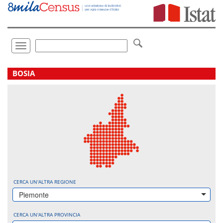
Vai
direttamente
a:
Contenuto
Ricerca
Toggle
navigation
.
BOSIA
CERCA UN'ALTRA REGIONE
Piemonte
CERCA UN'ALTRA PROVINCIA