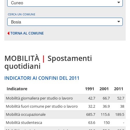
Cuneo
CERCA UN COMUNE
Bosia
TORNA AL COMUNE
MOBILITÀ
|
Spostamenti
quotidiani
INDICATORI AI CONFINI DEL 2011
Indicatore
1991
2001
2011
Mobilità giornaliera per studio o lavoro
42.7
66.7
52.7
Mobilità fuori comune per studio o lavoro
32.2
36.9
38
Mobilità occupazionale
685.7
115.6
189.5
Mobilità studentesca
63.6
150
-