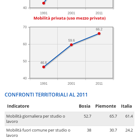
40
1991
2001
2011
Mobilità privata (uso mezzo privato)
70
66.2
59.6
60
50
46.6
40
1991
2001
2011
CONFRONTI TERRITORIALI AL 2011
Indicatore
Bosia
Piemonte
Italia
Mobilità giornaliera per studio o
52.7
65.7
61.4
lavoro
Mobilità fuori comune per studio o
38
30.7
24.2
lavoro