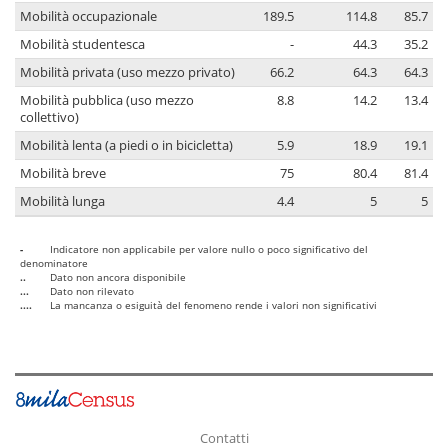
Mobilità occupazionale
189.5
114.8
85.7
Mobilità studentesca
-
44.3
35.2
Mobilità privata (uso mezzo privato)
66.2
64.3
64.3
Mobilità pubblica (uso mezzo
8.8
14.2
13.4
collettivo)
Mobilità lenta (a piedi o in bicicletta)
5.9
18.9
19.1
Mobilità breve
75
80.4
81.4
Mobilità lunga
4.4
5
5
-
Indicatore non applicabile per valore nullo o poco significativo del
denominatore
..
Dato non ancora disponibile
...
Dato non rilevato
....
La mancanza o esiguità del fenomeno rende i valori non significativi
Contatti