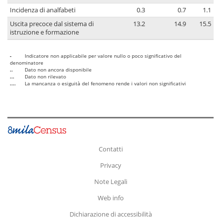
Incidenza di analfabeti
0.3
0.7
1.1
Uscita precoce dal sistema di
13.2
14.9
15.5
istruzione e formazione
-
Indicatore non applicabile per valore nullo o poco significativo del
denominatore
..
Dato non ancora disponibile
...
Dato non rilevato
....
La mancanza o esiguità del fenomeno rende i valori non significativi
Contatti
Privacy
Note Legali
Web info
Dichiarazione di accessibilità