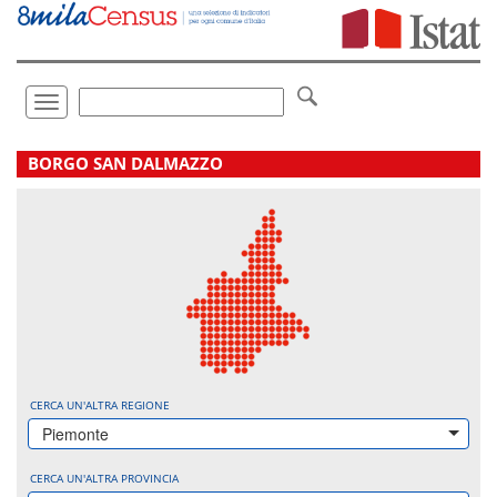
Vai
direttamente
a:
Contenuto
Ricerca
Toggle
navigation
.
BORGO SAN DALMAZZO
CERCA UN'ALTRA REGIONE
Piemonte
CERCA UN'ALTRA PROVINCIA