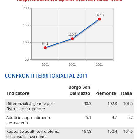
200
167.8
150
110.3
100
84.1
50
1991
2001
2011
CONFRONTI TERRITORIALI AL 2011
Borgo San
Indicatore
Dalmazzo
Piemonte
Italia
Differenziali di genere per
98.3
102.8
101.5
l'istruzione superiore
Adulti in apprendimento
5.1
4.7
5.2
permanente
Rapporto adulti con diploma
167.8
150.4
164.5
o laurea/licenza media