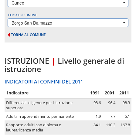
Cuneo
CERCA UN COMUNE
Borgo San Dalmazzo
TORNA AL COMUNE
ISTRUZIONE
|
Livello generale di
istruzione
INDICATORI AI CONFINI DEL 2011
Indicatore
1991
2001
2011
Differenziali di genere per l'istruzione
98.6
96.4
98.3
superiore
Adulti in apprendimento permanente
1.9
7.7
5.1
Rapporto adulti con diploma o
84.1
110.3
167.8
laurea/licenza media