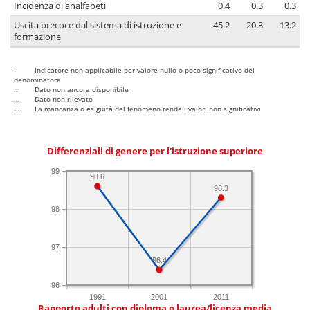
Incidenza di analfabeti
0.4
0.3
0.3
Uscita precoce dal sistema di istruzione e
45.2
20.3
13.2
formazione
-
Indicatore non applicabile per valore nullo o poco significativo del
denominatore
..
Dato non ancora disponibile
...
Dato non rilevato
....
La mancanza o esiguità del fenomeno rende i valori non significativi
Differenziali di genere per l'istruzione superiore
99
98.6
98.3
98
97
96.4
96
1991
2001
2011
Rapporto adulti con diploma o laurea/licenza media