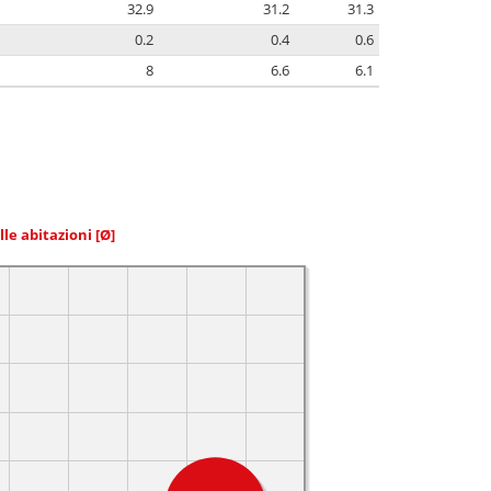
32.9
31.2
31.3
0.2
0.4
0.6
8
6.6
6.1
elle abitazioni
[Ø]