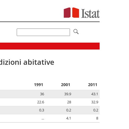
izioni abitative
1991
2001
2011
36
39.9
43.1
22.6
28
32.9
0.3
0.2
0.2
...
4.1
8