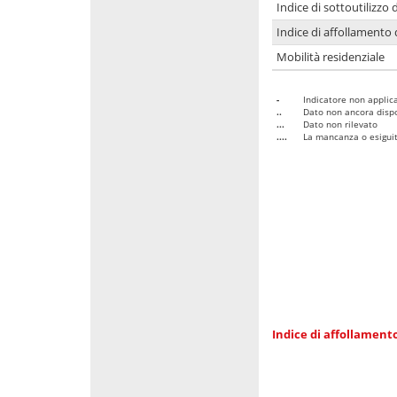
Indice di sottoutilizzo 
Indice di affollamento 
Mobilità residenziale
-
Indicatore non applica
..
Dato non ancora dispo
...
Dato non rilevato
....
La mancanza o esiguità
Indice di affollamento