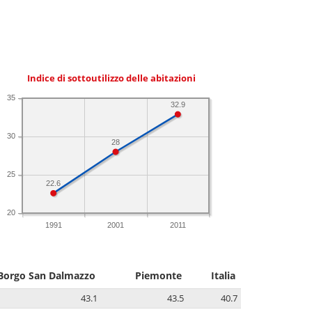
Indice di sottoutilizzo delle abitazioni
35
32.9
30
28
25
22.6
20
1991
2001
2011
Borgo San Dalmazzo
Piemonte
Italia
43.1
43.5
40.7