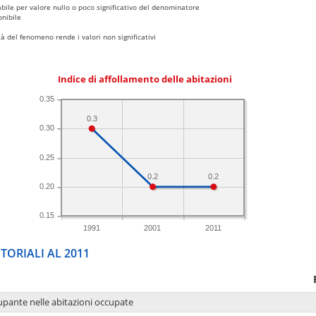
bile per valore nullo o poco significativo del denominatore
nibile
 del fenomeno rende i valori non significativi
Indice di affollamento delle abitazioni
0.35
0.3
0.30
0.25
0.2
0.2
0.20
0.15
1991
2001
2011
TORIALI AL 2011
upante nelle abitazioni occupate