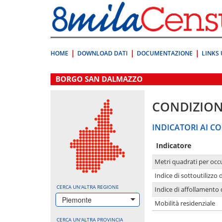
Vai
direttamente
a:
Contenuto
Ricerca
HOME
DOWNLOAD DATI
DOCUMENTAZIONE
LINKS 
.
BORGO SAN DALMAZZO
CONDIZION
INDICATORI AI CO
Indicatore
Metri quadrati per occ
Indice di sottoutilizzo 
CERCA UN'ALTRA REGIONE
Indice di affollamento 
Piemonte
Mobilità residenziale
CERCA UN'ALTRA PROVINCIA