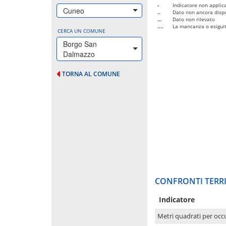
-
Indicatore non applica
Cuneo
..
Dato non ancora dispo
...
Dato non rilevato
....
La mancanza o esiguità
CERCA UN COMUNE
Borgo San
Dalmazzo
TORNA AL COMUNE
CONFRONTI TERRI
Indicatore
Metri quadrati per occ