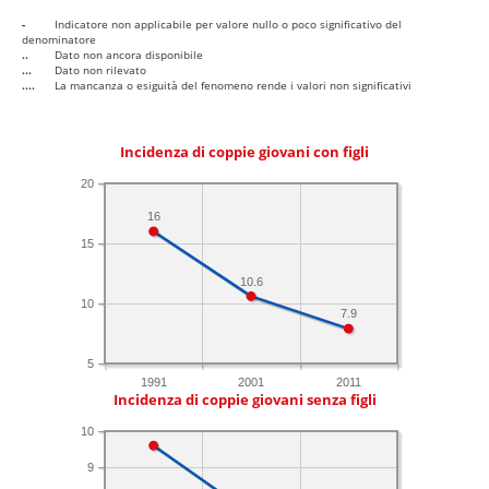
-
Indicatore non applicabile per valore nullo o poco significativo del
denominatore
..
Dato non ancora disponibile
...
Dato non rilevato
....
La mancanza o esiguità del fenomeno rende i valori non significativi
Incidenza di coppie giovani con figli
20
16
15
10.6
10
7.9
5
1991
2001
2011
Incidenza di coppie giovani senza figli
10
9