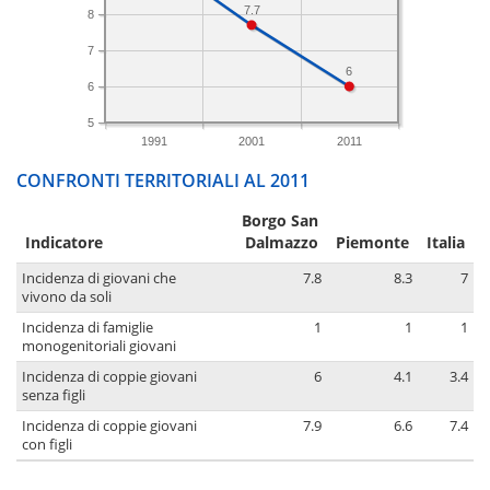
7.7
8
7
6
6
5
1991
2001
2011
CONFRONTI TERRITORIALI AL 2011
Borgo San
Indicatore
Dalmazzo
Piemonte
Italia
Incidenza di giovani che
7.8
8.3
7
vivono da soli
Incidenza di famiglie
1
1
1
monogenitoriali giovani
Incidenza di coppie giovani
6
4.1
3.4
senza figli
Incidenza di coppie giovani
7.9
6.6
7.4
con figli