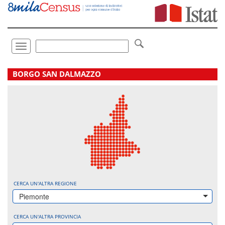
Vai
direttamente
a:
Contenuto
Ricerca
Toggle
navigation
.
BORGO SAN DALMAZZO
CERCA UN'ALTRA REGIONE
Piemonte
CERCA UN'ALTRA PROVINCIA