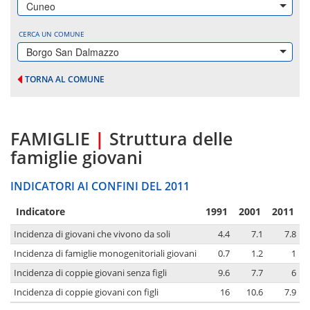
Cuneo
CERCA UN COMUNE
Borgo San Dalmazzo
TORNA AL COMUNE
FAMIGLIE
|
Struttura delle
famiglie giovani
INDICATORI AI CONFINI DEL 2011
Indicatore
1991
2001
2011
Incidenza di giovani che vivono da soli
4.4
7.1
7.8
Incidenza di famiglie monogenitoriali giovani
0.7
1.2
1
Incidenza di coppie giovani senza figli
9.6
7.7
6
Incidenza di coppie giovani con figli
16
10.6
7.9