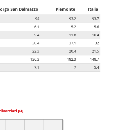
orgo San Dalmazzo
Piemonte
Italia
94
93.2
93.7
6.1
5.2
5.6
9.4
11.8
10.4
30.4
37.1
32
22.3
20.4
21.5
136.3
182.3
148.7
7.1
7
5.4
divorziati
[Ø]