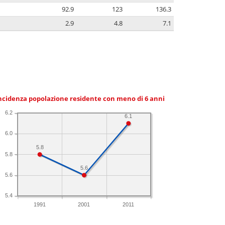
92.9
123
136.3
2.9
4.8
7.1
ncidenza popolazione residente con meno di 6 anni
6.2
6.1
6.0
5.8
5.8
5.6
5.6
5.4
1991
2001
2011