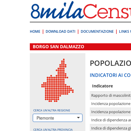
Vai
direttamente
a:
Contenuto
Ricerca
HOME
DOWNLOAD DATI
DOCUMENTAZIONE
LINKS 
.
BORGO SAN DALMAZZO
POPOLAZI
INDICATORI AI CO
Indicatore
Rapporto di mascolinit
Incidenza popolazione 
CERCA UN'ALTRA REGIONE
Incidenza popolazione 
Piemonte
Indice di dipendenza a
Indice di dipendenza g
CERCA UN'ALTRA PROVINCIA