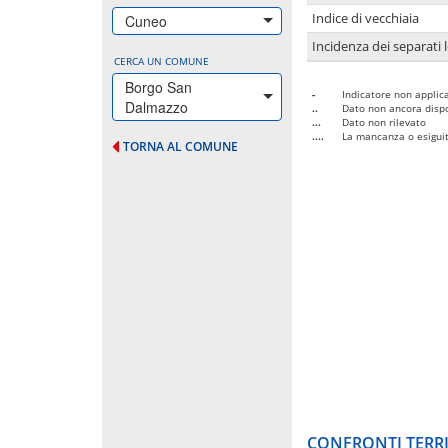
Indice di vecchiaia
Cuneo
Incidenza dei separati 
CERCA UN COMUNE
Borgo San
-
Indicatore non applica
Dalmazzo
..
Dato non ancora dispo
...
Dato non rilevato
....
La mancanza o esiguità
TORNA AL COMUNE
CONFRONTI TERRI