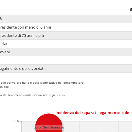
B
à
residente con meno di 6 anni
residente di 75 anni e più
nziani
iovani
legalmente e dei divorziati
bile per valore nullo o poco significativo del denominatore
nibile
 del fenomeno rende i valori non significativi
Incidenza dei separati legalmente e dei 
22.5
Borgo San Dalmazzo