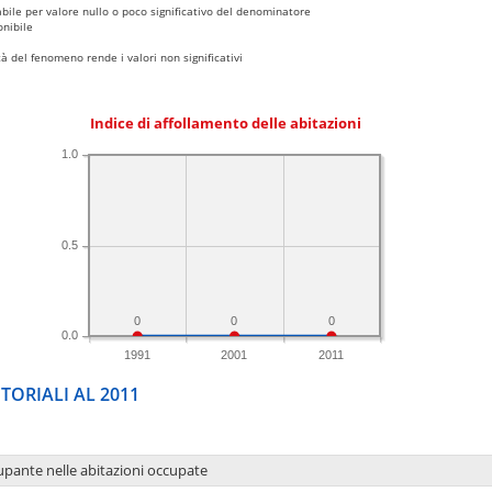
bile per valore nullo o poco significativo del denominatore
nibile
 del fenomeno rende i valori non significativi
Indice di affollamento delle abitazioni
1.0
0.5
0
0
0
0.0
1991
2001
2011
TORIALI AL 2011
upante nelle abitazioni occupate