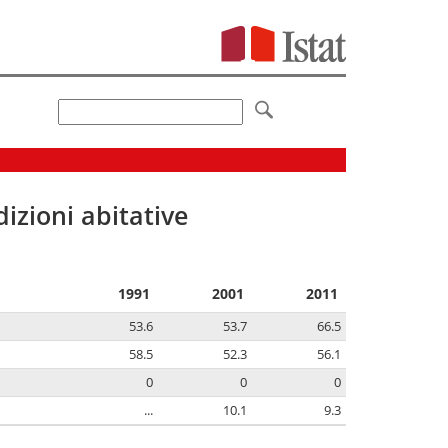
izioni abitative
1991
2001
2011
53.6
53.7
66.5
58.5
52.3
56.1
0
0
0
...
10.1
9.3