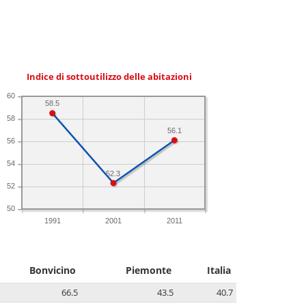
Indice di sottoutilizzo delle abitazioni
60
58.5
58
56.1
56
54
52.3
52
50
1991
2001
2011
Bonvicino
Piemonte
Italia
66.5
43.5
40.7