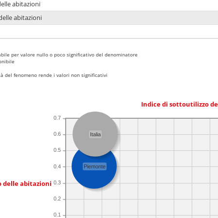
delle abitazioni
delle abitazioni
bile per valore nullo o poco significativo del denominatore
nibile
 del fenomeno rende i valori non significativi
Indice di sottoutilizzo d
0.7
0.6
Italia
0.5
0.4
Piemonte
 delle abitazioni
0.3
0.2
0.1