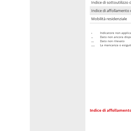
Indice di sottoutilizzo 
Indice di affollamento 
Mobilità residenziale
-
Indicatore non applica
..
Dato non ancora dispo
...
Dato non rilevato
....
La mancanza o esiguità
Indice di affollamento