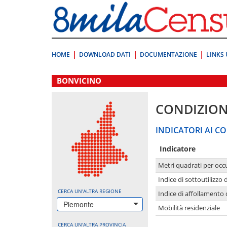
Vai
direttamente
a:
Contenuto
Ricerca
HOME
DOWNLOAD DATI
DOCUMENTAZIONE
LINKS 
.
BONVICINO
CONDIZION
INDICATORI AI CO
Indicatore
Metri quadrati per occ
Indice di sottoutilizzo 
CERCA UN'ALTRA REGIONE
Indice di affollamento 
Piemonte
Mobilità residenziale
CERCA UN'ALTRA PROVINCIA