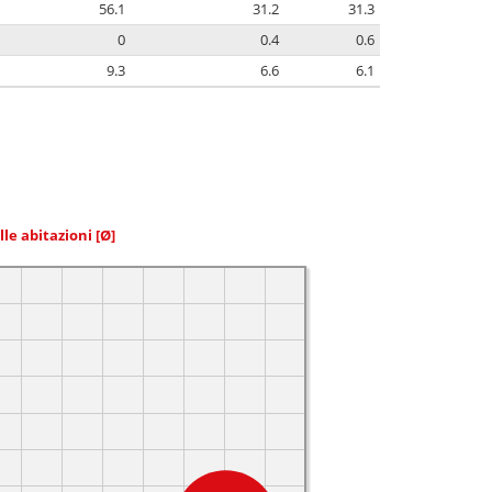
56.1
31.2
31.3
0
0.4
0.6
9.3
6.6
6.1
elle abitazioni
[Ø]