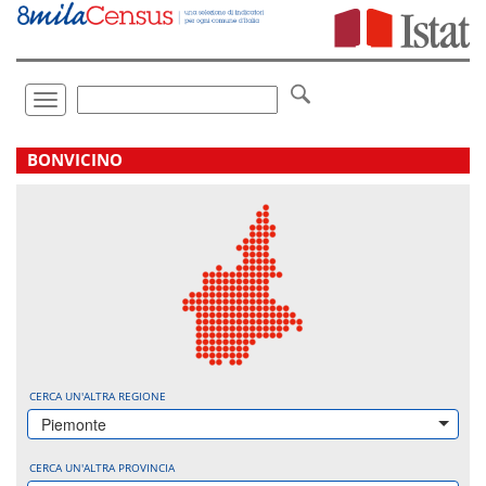
Vai
direttamente
a:
Contenuto
Ricerca
Toggle
navigation
.
BONVICINO
CERCA UN'ALTRA REGIONE
Piemonte
CERCA UN'ALTRA PROVINCIA