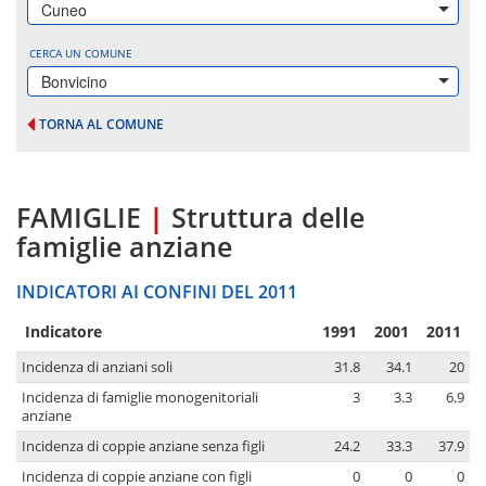
Cuneo
CERCA UN COMUNE
Bonvicino
TORNA AL COMUNE
FAMIGLIE
|
Struttura delle
famiglie anziane
INDICATORI AI CONFINI DEL 2011
Indicatore
1991
2001
2011
Incidenza di anziani soli
31.8
34.1
20
Incidenza di famiglie monogenitoriali
3
3.3
6.9
anziane
Incidenza di coppie anziane senza figli
24.2
33.3
37.9
Incidenza di coppie anziane con figli
0
0
0