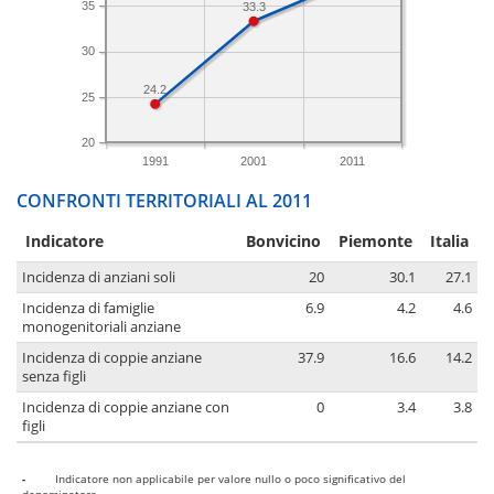
35
33.3
30
24.2
25
20
1991
2001
2011
CONFRONTI TERRITORIALI AL 2011
Indicatore
Bonvicino
Piemonte
Italia
Incidenza di anziani soli
20
30.1
27.1
Incidenza di famiglie
6.9
4.2
4.6
monogenitoriali anziane
Incidenza di coppie anziane
37.9
16.6
14.2
senza figli
Incidenza di coppie anziane con
0
3.4
3.8
figli
-
Indicatore non applicabile per valore nullo o poco significativo del