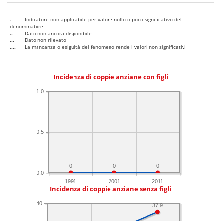
-
Indicatore non applicabile per valore nullo o poco significativo del
denominatore
..
Dato non ancora disponibile
...
Dato non rilevato
....
La mancanza o esiguità del fenomeno rende i valori non significativi
Incidenza di coppie anziane con figli
1.0
0.5
0
0
0
0.0
1991
2001
2011
Incidenza di coppie anziane senza figli
40
37.9