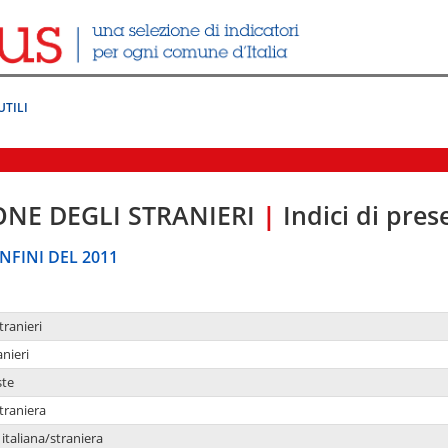
UTILI
ONE DEGLI STRANIERI
|
Indici di pre
NFINI DEL 2011
tranieri
anieri
ste
traniera
taliana/straniera