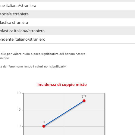
e italiana/straniera
enziale straniera
lastica straniera
lastica italiana/straniera
ndente italiano/straniero
bile per valore nullo o poco significativo del denominatore
nibile
 del fenomeno rende i valori non significativi
Incidenza di coppie miste
10
7.7
5
0
0