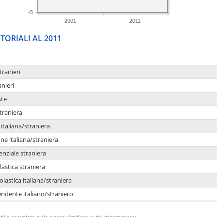
-5
2001
2011
TORIALI AL 2011
tranieri
anieri
ste
traniera
taliana/straniera
e italiana/straniera
enziale straniera
lastica straniera
lastica italiana/straniera
ndente italiano/straniero
bile per valore nullo o poco significativo del denominatore