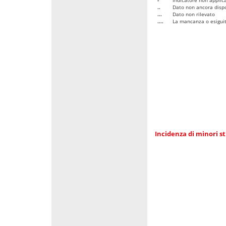
..
Dato non ancora dispo
...
Dato non rilevato
....
La mancanza o esiguità
Incidenza di minori st