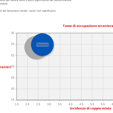
nibile
 del fenomeno rende i valori non significativi
Tasso di occupazione stranier
26
24
Piemonte
Italia
22
ranieri
20
18
16
14
1.5
2.0
2.5
3.0
3.5
4.0
4.5
5.0
5.5
6
Incidenza di coppie miste