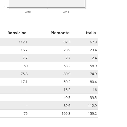
-5
2001
2011
Bonvicino
Piemonte
Italia
112.1
82.3
67.8
16.7
23.9
23.4
7.7
2.7
2.4
60
58.2
58.9
75.8
80.9
74.9
17.1
50.2
80.4
-
16.2
16
-
40.5
39.5
-
89.6
112.9
75
166.3
159.2