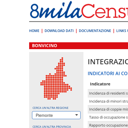
Vai
direttamente
a:
Contenuto
Ricerca
HOME
DOWNLOAD DATI
DOCUMENTAZIONE
LINKS 
.
BONVICINO
INTEGRAZI
INDICATORI AI CO
Indicatore
Incidenza di residenti s
Incidenza di minori str
CERCA UN'ALTRA REGIONE
Incidenza di coppie mi
Piemonte
Tasso di occupazione s
Rapporto occupazione i
CERCA UN'ALTRA PROVINCIA