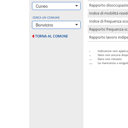
Rapporto disoccupazion
Cuneo
Indice di mobilità resid
CERCA UN COMUNE
Indice di frequenza sco
Bonvicino
Rapporto frequenza sco
TORNA AL COMUNE
Rapporto lavoro indipe
-
Indicatore non applica
..
Dato non ancora dispo
...
Dato non rilevato
....
La mancanza o esiguità