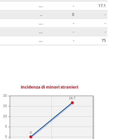
....
-
17.1
...
0
-
....
-
-
....
-
-
....
-
75
Incidenza di minori stranieri
20
16.7
15
10
5
0
0