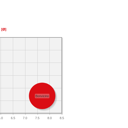
a
[Ø]
Bonvicino
.0
6.5
7.0
7.5
8.0
8.5