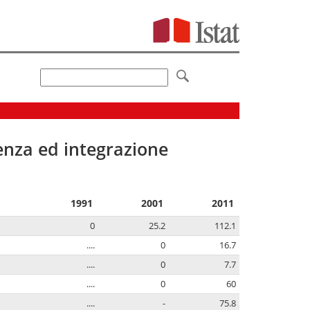
senza ed integrazione
1991
2001
2011
0
25.2
112.1
....
0
16.7
....
0
7.7
....
0
60
....
-
75.8