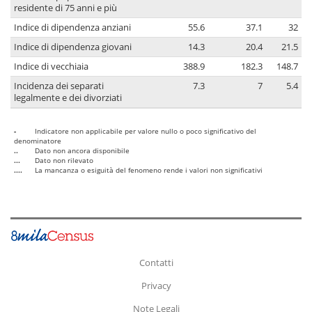
residente di 75 anni e più
Indice di dipendenza anziani
55.6
37.1
32
Indice di dipendenza giovani
14.3
20.4
21.5
Indice di vecchiaia
388.9
182.3
148.7
Incidenza dei separati
7.3
7
5.4
legalmente e dei divorziati
-
Indicatore non applicabile per valore nullo o poco significativo del
denominatore
..
Dato non ancora disponibile
...
Dato non rilevato
....
La mancanza o esiguità del fenomeno rende i valori non significativi
Contatti
Privacy
Note Legali