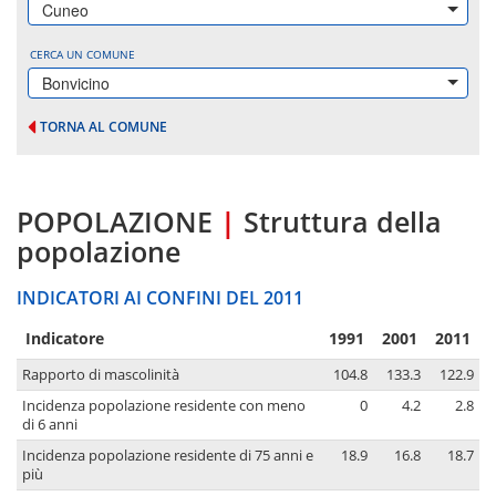
Cuneo
CERCA UN COMUNE
Bonvicino
TORNA AL COMUNE
POPOLAZIONE
|
Struttura della
popolazione
INDICATORI AI CONFINI DEL 2011
Indicatore
1991
2001
2011
Rapporto di mascolinità
104.8
133.3
122.9
Incidenza popolazione residente con meno
0
4.2
2.8
di 6 anni
Incidenza popolazione residente di 75 anni e
18.9
16.8
18.7
più