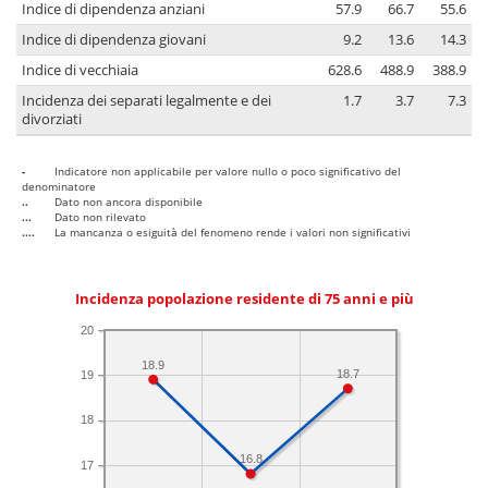
Indice di dipendenza anziani
57.9
66.7
55.6
Indice di dipendenza giovani
9.2
13.6
14.3
Indice di vecchiaia
628.6
488.9
388.9
Incidenza dei separati legalmente e dei
1.7
3.7
7.3
divorziati
-
Indicatore non applicabile per valore nullo o poco significativo del
denominatore
..
Dato non ancora disponibile
...
Dato non rilevato
....
La mancanza o esiguità del fenomeno rende i valori non significativi
Incidenza popolazione residente di 75 anni e più
20
18.9
18.7
19
18
16.8
17