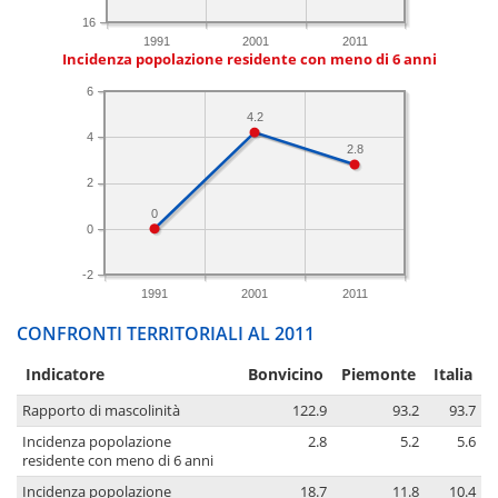
16
1991
2001
2011
Incidenza popolazione residente con meno di 6 anni
6
4.2
4
2.8
2
0
0
-2
1991
2001
2011
CONFRONTI TERRITORIALI AL 2011
Indicatore
Bonvicino
Piemonte
Italia
Rapporto di mascolinità
122.9
93.2
93.7
Incidenza popolazione
2.8
5.2
5.6
residente con meno di 6 anni
Incidenza popolazione
18.7
11.8
10.4