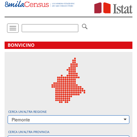
Vai
direttamente
a:
Contenuto
Ricerca
Toggle
navigation
.
BONVICINO
CERCA UN'ALTRA REGIONE
Piemonte
CERCA UN'ALTRA PROVINCIA