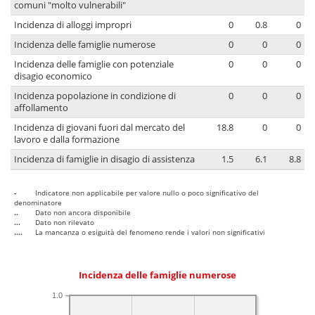
comuni "molto vulnerabili"
Incidenza di alloggi impropri
0
0.8
0
Incidenza delle famiglie numerose
0
0
0
Incidenza delle famiglie con potenziale
0
0
0
disagio economico
Incidenza popolazione in condizione di
0
0
0
affollamento
Incidenza di giovani fuori dal mercato del
18.8
0
0
lavoro e dalla formazione
Incidenza di famiglie in disagio di assistenza
1.5
6.1
8.8
-
Indicatore non applicabile per valore nullo o poco significativo del
denominatore
..
Dato non ancora disponibile
...
Dato non rilevato
....
La mancanza o esiguità del fenomeno rende i valori non significativi
Incidenza delle famiglie numerose
1.0