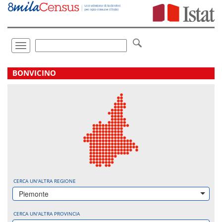
Vai
direttamente
a:
Contenuto
Ricerca
Toggle
navigation
.
BONVICINO
CERCA UN'ALTRA REGIONE
Piemonte
CERCA UN'ALTRA PROVINCIA