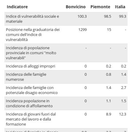
Indicatore
Bonvicino
Piemonte
Italia
Indice di vulnerabilità sociale e
100.3
98.5
99.3
materiale
Posizione nella graduatoria dei
1299
15
-
comuni dell'indice di
vulnerabilità
Incidenza di popolazione
-
-
-
provinciale in comuni "molto
vulnerabili"
Incidenza di alloggi impropri
0
0.2
0.2
Incidenza delle famiglie
0
0.8
1.4
numerose
Incidenza delle famiglie con
0
1.4
2.7
potenziale disagio economico
Incidenza popolazione in
0
1.1
1.5
condizione di affollamento
Incidenza di giovani fuori dal
0
8.9
12.3
mercato del lavoro e dalla
formazione