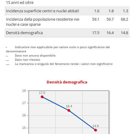
15 anni ed oltre
Incidenza superficie centri e nuclei abitati
1.6
1.8
1.3
Incidenza della popolazione residente nei
59.1
59.7
68.2
nuclei e case sparse
Densità demografica
17.5
16.4
14.8
-
Indicatore non applicabile per valore nullo o poco significativo del
denominatore
..
Dato non ancora disponibile
...
Dato non rilevato
....
La mancanza o esiguità del fenomeno rende i valori non significativi
Densità demografica
18
17.5
17
16.4
16
14.8
15