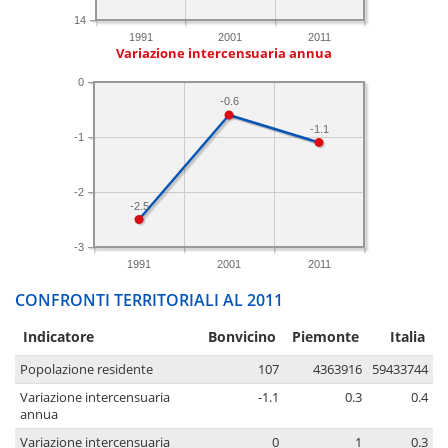
14
1991
2001
2011
Variazione intercensuaria annua
0
-0.6
-1.1
-1
-2
-2.5
-3
1991
2001
2011
CONFRONTI TERRITORIALI AL 2011
Indicatore
Bonvicino
Piemonte
Italia
Popolazione residente
107
4363916
59433744
Variazione intercensuaria
-1.1
0.3
0.4
annua
Variazione intercensuaria
0
1
0.3