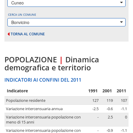
Cuneo
CERCA UN COMUNE
Bonvicino
TORNA AL COMUNE
POPOLAZIONE
|
Dinamica
demografica e territorio
INDICATORI AI CONFINI DEL 2011
Indicatore
1991
2001
2011
Popolazione residente
127
119
107
Variazione intercensuaria annua
-2.5
-0.6
-1.1
Variazione intercensuaria popolazione con
-
2.5
0
meno di 15 anni
Variazione intercensuaria popolazione con
-
-0.9
-1.1