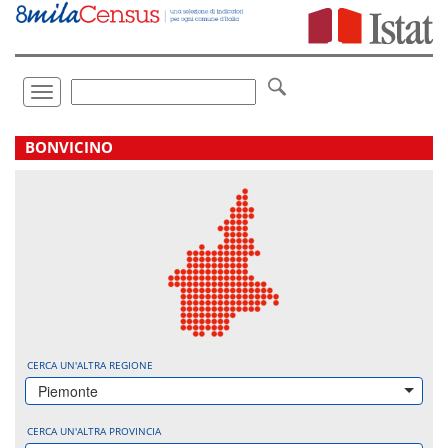
Vai
direttamente
a:
Contenuto
Ricerca
Toggle
navigation
.
BONVICINO
CERCA UN'ALTRA REGIONE
Piemonte
CERCA UN'ALTRA PROVINCIA