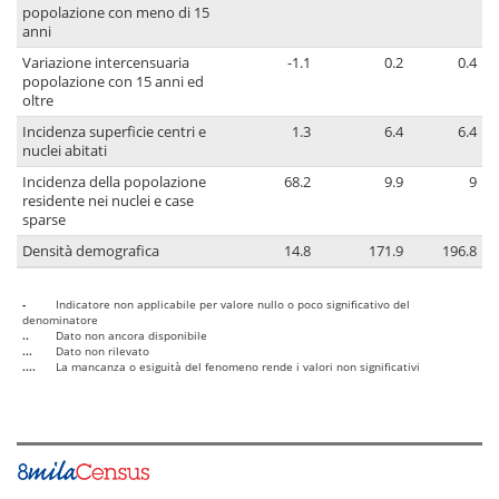
popolazione con meno di 15
anni
Variazione intercensuaria
-1.1
0.2
0.4
popolazione con 15 anni ed
oltre
Incidenza superficie centri e
1.3
6.4
6.4
nuclei abitati
Incidenza della popolazione
68.2
9.9
9
residente nei nuclei e case
sparse
Densità demografica
14.8
171.9
196.8
-
Indicatore non applicabile per valore nullo o poco significativo del
denominatore
..
Dato non ancora disponibile
...
Dato non rilevato
....
La mancanza o esiguità del fenomeno rende i valori non significativi