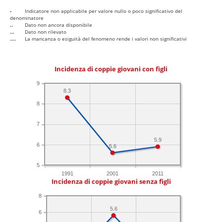
-
Indicatore non applicabile per valore nullo o poco significativo del
denominatore
..
Dato non ancora disponibile
...
Dato non rilevato
....
La mancanza o esiguità del fenomeno rende i valori non significativi
Incidenza di coppie giovani con figli
9
8.3
8
7
5.9
6
5.6
5
1991
2001
2011
Incidenza di coppie giovani senza figli
8
5.6
6