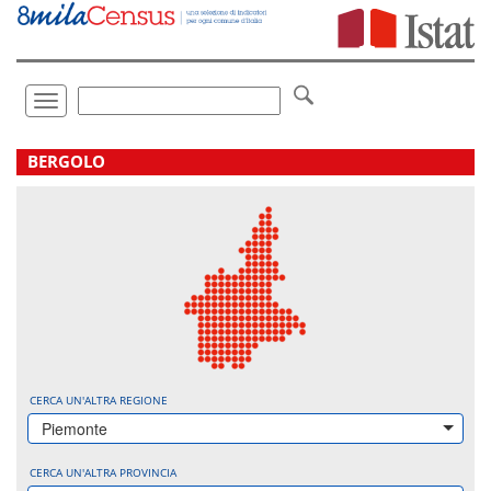
Vai
direttamente
a:
Contenuto
Ricerca
Toggle
navigation
.
BERGOLO
CERCA UN'ALTRA REGIONE
Piemonte
CERCA UN'ALTRA PROVINCIA