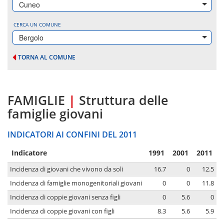
Cuneo
CERCA UN COMUNE
Bergolo
TORNA AL COMUNE
FAMIGLIE
|
Struttura delle
famiglie giovani
INDICATORI AI CONFINI DEL 2011
Indicatore
1991
2001
2011
Incidenza di giovani che vivono da soli
16.7
0
12.5
Incidenza di famiglie monogenitoriali giovani
0
0
11.8
Incidenza di coppie giovani senza figli
0
5.6
0
Incidenza di coppie giovani con figli
8.3
5.6
5.9