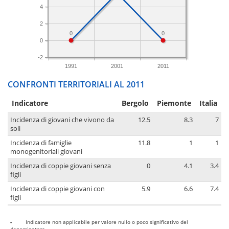
4
2
0
0
0
-2
1991
2001
2011
CONFRONTI TERRITORIALI AL 2011
Indicatore
Bergolo
Piemonte
Italia
Incidenza di giovani che vivono da
12.5
8.3
7
soli
Incidenza di famiglie
11.8
1
1
monogenitoriali giovani
Incidenza di coppie giovani senza
0
4.1
3.4
figli
Incidenza di coppie giovani con
5.9
6.6
7.4
figli
-
Indicatore non applicabile per valore nullo o poco significativo del