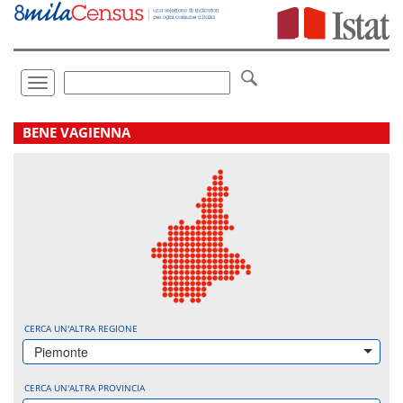
Vai
direttamente
a:
Contenuto
Ricerca
Toggle
navigation
.
BENE VAGIENNA
CERCA UN'ALTRA REGIONE
Piemonte
CERCA UN'ALTRA PROVINCIA