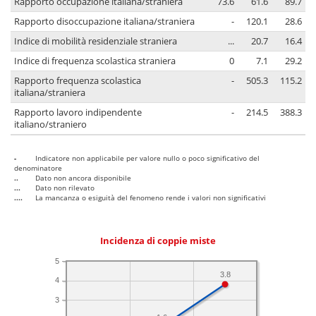
Rapporto occupazione italiana/straniera
73.6
61.6
89.7
Rapporto disoccupazione italiana/straniera
-
120.1
28.6
Indice di mobilità residenziale straniera
...
20.7
16.4
Indice di frequenza scolastica straniera
0
7.1
29.2
Rapporto frequenza scolastica
-
505.3
115.2
italiana/straniera
Rapporto lavoro indipendente
-
214.5
388.3
italiano/straniero
-
Indicatore non applicabile per valore nullo o poco significativo del
denominatore
..
Dato non ancora disponibile
...
Dato non rilevato
....
La mancanza o esiguità del fenomeno rende i valori non significativi
Incidenza di coppie miste
5
3.8
4
3