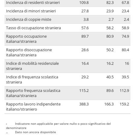
Incidenza di residenti stranieri
109.8
82.3
67.8
Incidenza di minori stranieri
27.8
23.9
23.4
Incidenza di coppie miste
3.8
2.7
2.4
Tasso di occupazione straniera
57.6
58.2
58.9
Rapporto occupazione
89.7
80.9
74.9
italiana/straniera
Rapporto disoccupazione
28.6
50.2
80.4
italiana/straniera
Indice di mobilità residenziale
16.4
16.2
16
straniera
Indice di frequenza scolastica
29.2
40.5
39.5
straniera
Rapporto frequenza scolastica
115.2
89.6
112.9
italiana/straniera
Rapporto lavoro indipendente
388.3
166.3
159.2
italiano/straniero
-
Indicatore non applicabile per valore nullo o poco significativo del
denominatore
..
Dato non ancora disponibile