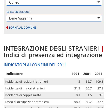
Cuneo
CERCA UN COMUNE
Bene Vagienna
TORNA AL COMUNE
INTEGRAZIONE DEGLI STRANIERI
|
Indici di presenza ed integrazione
INDICATORI AI CONFINI DEL 2011
Indicatore
1991
2001
2011
Incidenza di residenti stranieri
5
36.7
109.8
Incidenza di minori stranieri
31.3
20.7
27.8
Incidenza di coppie miste
0.1
1.6
3.8
Tasso di occupazione straniera
58.3
80.2
57.6