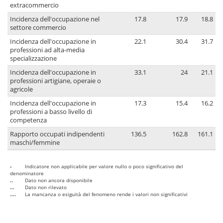
extracommercio
Incidenza dell'occupazione nel
17.8
17.9
18.8
settore commercio
Incidenza dell'occupazione in
22.1
30.4
31.7
professioni ad alta-media
specializzazione
Incidenza dell'occupazione in
33.1
24
21.1
professioni artigiane, operaie o
agricole
Incidenza dell'occupazione in
17.3
15.4
16.2
professioni a basso livello di
competenza
Rapporto occupati indipendenti
136.5
162.8
161.1
maschi/femmine
-
Indicatore non applicabile per valore nullo o poco significativo del
denominatore
..
Dato non ancora disponibile
...
Dato non rilevato
....
La mancanza o esiguità del fenomeno rende i valori non significativi