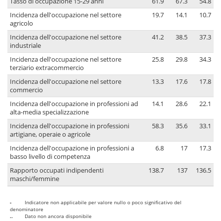
Tasso di occupazione 15-29 anni
61.9
67.3
54.8
Incidenza dell'occupazione nel settore
19.7
14.1
10.7
agricolo
Incidenza dell'occupazione nel settore
41.2
38.5
37.3
industriale
Incidenza dell'occupazione nel settore
25.8
29.8
34.3
terziario extracommercio
Incidenza dell'occupazione nel settore
13.3
17.6
17.8
commercio
Incidenza dell'occupazione in professioni ad
14.1
28.6
22.1
alta-media specializzazione
Incidenza dell'occupazione in professioni
58.3
35.6
33.1
artigiane, operaie o agricole
Incidenza dell'occupazione in professioni a
6.8
17
17.3
basso livello di competenza
Rapporto occupati indipendenti
138.7
137
136.5
maschi/femmine
-
Indicatore non applicabile per valore nullo o poco significativo del
denominatore
..
Dato non ancora disponibile