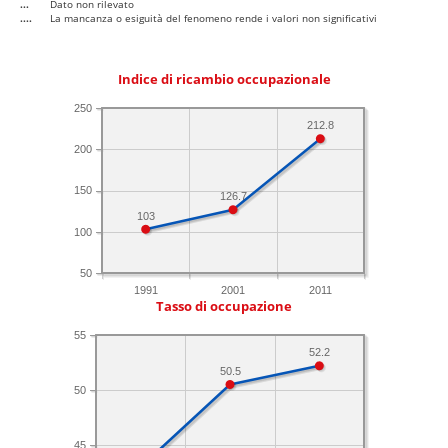
...
Dato non rilevato
....
La mancanza o esiguità del fenomeno rende i valori non significativi
Indice di ricambio occupazionale
250
212.8
200
150
126.7
103
100
50
1991
2001
2011
Tasso di occupazione
55
52.2
50.5
50
45