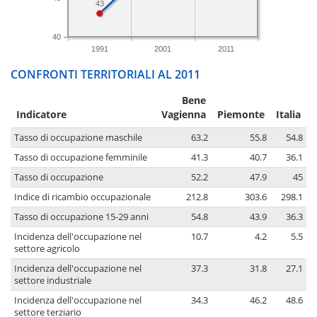
43
40
1991
2001
2011
CONFRONTI TERRITORIALI AL 2011
Bene
Indicatore
Vagienna
Piemonte
Italia
Tasso di occupazione maschile
63.2
55.8
54.8
Tasso di occupazione femminile
41.3
40.7
36.1
Tasso di occupazione
52.2
47.9
45
Indice di ricambio occupazionale
212.8
303.6
298.1
Tasso di occupazione 15-29 anni
54.8
43.9
36.3
Incidenza dell'occupazione nel
10.7
4.2
5.5
settore agricolo
Incidenza dell'occupazione nel
37.3
31.8
27.1
settore industriale
Incidenza dell'occupazione nel
34.3
46.2
48.6
settore terziario