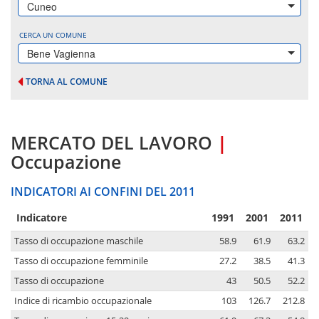
Cuneo
CERCA UN COMUNE
Bene Vagienna
TORNA AL COMUNE
MERCATO DEL LAVORO
|
Occupazione
INDICATORI AI CONFINI DEL 2011
Indicatore
1991
2001
2011
Tasso di occupazione maschile
58.9
61.9
63.2
Tasso di occupazione femminile
27.2
38.5
41.3
Tasso di occupazione
43
50.5
52.2
Indice di ricambio occupazionale
103
126.7
212.8