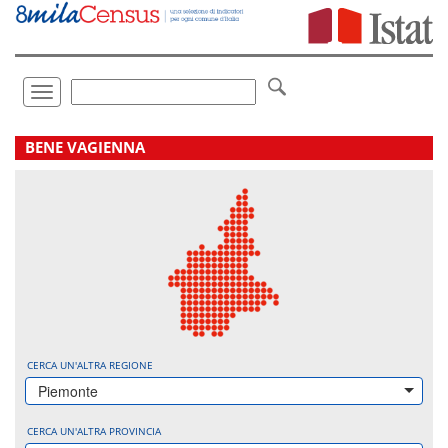
Vai
direttamente
a:
Contenuto
Ricerca
Toggle
navigation
.
BENE VAGIENNA
CERCA UN'ALTRA REGIONE
Piemonte
CERCA UN'ALTRA PROVINCIA