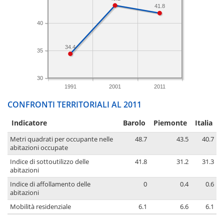
41.8
40
34.4
35
30
1991
2001
2011
CONFRONTI TERRITORIALI AL 2011
Indicatore
Barolo
Piemonte
Italia
Metri quadrati per occupante nelle
48.7
43.5
40.7
abitazioni occupate
Indice di sottoutilizzo delle
41.8
31.2
31.3
abitazioni
Indice di affollamento delle
0
0.4
0.6
abitazioni
Mobilità residenziale
6.1
6.6
6.1