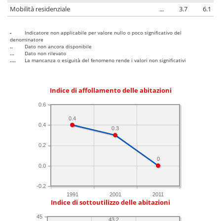
Mobilità residenziale
...
3.7
6.1
-
Indicatore non applicabile per valore nullo o poco significativo del
denominatore
..
Dato non ancora disponibile
...
Dato non rilevato
....
La mancanza o esiguità del fenomeno rende i valori non significativi
Indice di affollamento delle abitazioni
0.6
0.4
0.4
0.3
0.2
0
0.0
-0.2
1991
2001
2011
Indice di sottoutilizzo delle abitazioni
45
43.2