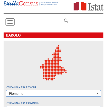
Vai
direttamente
a:
Contenuto
Ricerca
Toggle
navigation
.
BAROLO
CERCA UN'ALTRA REGIONE
Piemonte
CERCA UN'ALTRA PROVINCIA