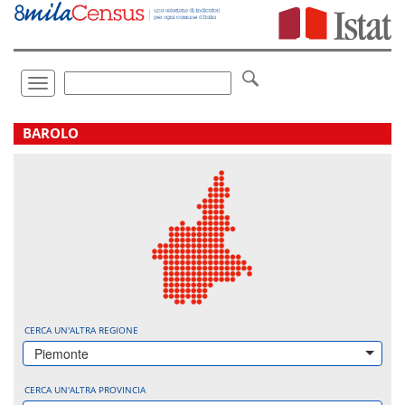
Vai
direttamente
a:
Contenuto
Ricerca
Toggle
navigation
.
BAROLO
CERCA UN'ALTRA REGIONE
Piemonte
CERCA UN'ALTRA PROVINCIA