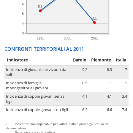
6
5.3
5
4.1
4
3
1991
2001
2011
CONFRONTI TERRITORIALI AL 2011
Indicatore
Barolo
Piemonte
Italia
Incidenza di giovani che vivono da
9.2
8.3
7
soli
Incidenza di famiglie
0.5
1
1
monogenitoriali giovani
Incidenza di coppie giovani senza
4.1
4.1
3.4
figli
Incidenza di coppie giovani con figli
6.2
6.6
7.4
-
Indicatore non applicabile per valore nullo o poco significativo del
denominatore
..
Dato non ancora disponibile