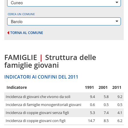
Cuneo
CERCA UN COMUNE
Barolo
TORNA AL COMUNE
FAMIGLIE
|
Struttura delle
famiglie giovani
INDICATORI AI CONFINI DEL 2011
Indicatore
1991
2001
2011
Incidenza di giovani che vivono da soli
9.4
5.8
9.2
Incidenza di famiglie monogenitoriali giovani
0.6
0.5
0.5
Incidenza di coppie giovani senza figli
5.3
7.4
4.1
Incidenza di coppie giovani con figli
14.7
8.5
6.2