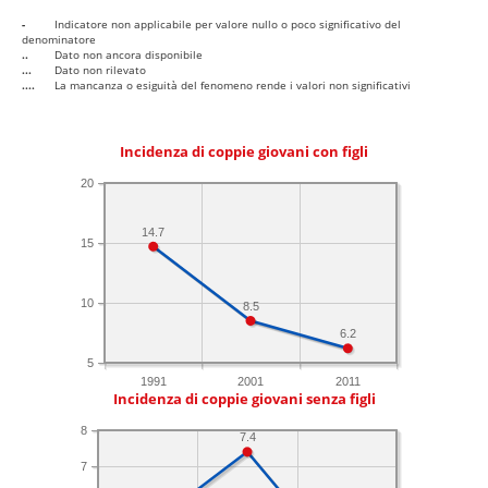
-
Indicatore non applicabile per valore nullo o poco significativo del
denominatore
..
Dato non ancora disponibile
...
Dato non rilevato
....
La mancanza o esiguità del fenomeno rende i valori non significativi
Incidenza di coppie giovani con figli
20
14.7
15
10
8.5
6.2
5
1991
2001
2011
Incidenza di coppie giovani senza figli
8
7.4
7