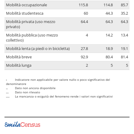
Mobilità occupazionale
115.8
114.8
85.7
Mobilità studentesca
60
44.3
35.2
Mobilità privata (uso mezzo
64.4
64.3
64.3
privato)
Mobilità pubblica (uso mezzo
4
14.2
13.4
collettivo)
Mobilità lenta (a piedi o in bicicletta)
27.8
18.9
19.1
Mobilità breve
92.9
80.4
81.4
Mobilità lunga
2
5
5
-
Indicatore non applicabile per valore nullo o poco significativo del
denominatore
..
Dato non ancora disponibile
...
Dato non rilevato
....
La mancanza o esiguità del fenomeno rende i valori non significativi