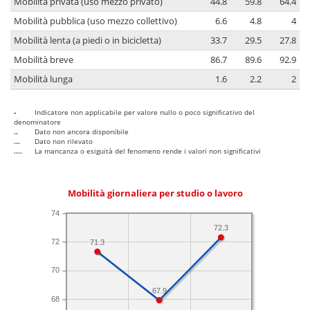
Mobilità privata (uso mezzo privato)
44.8
59.8
64.4
Mobilità pubblica (uso mezzo collettivo)
6.6
4.8
4
Mobilità lenta (a piedi o in bicicletta)
33.7
29.5
27.8
Mobilità breve
86.7
89.6
92.9
Mobilità lunga
1.6
2.2
2
-
Indicatore non applicabile per valore nullo o poco significativo del
denominatore
..
Dato non ancora disponibile
...
Dato non rilevato
....
La mancanza o esiguità del fenomeno rende i valori non significativi
Mobilità giornaliera per studio o lavoro
74
72.3
72
71.3
70
67.9
68