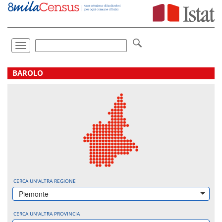
Vai
direttamente
a:
Contenuto
Ricerca
Toggle
navigation
.
BAROLO
CERCA UN'ALTRA REGIONE
Piemonte
CERCA UN'ALTRA PROVINCIA