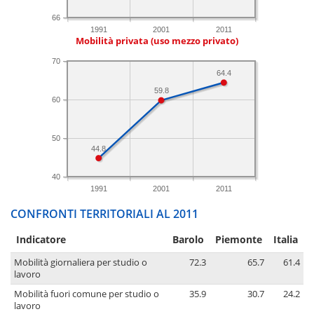
66
1991
2001
2011
Mobilità privata (uso mezzo privato)
70
64.4
59.8
60
50
44.8
40
1991
2001
2011
CONFRONTI TERRITORIALI AL 2011
Indicatore
Barolo
Piemonte
Italia
Mobilità giornaliera per studio o
72.3
65.7
61.4
lavoro
Mobilità fuori comune per studio o
35.9
30.7
24.2
lavoro