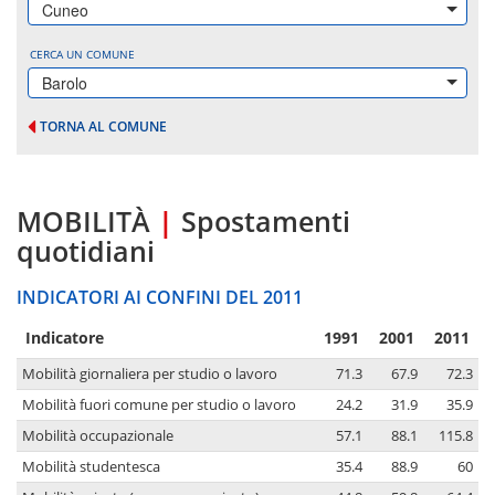
Cuneo
CERCA UN COMUNE
Barolo
TORNA AL COMUNE
MOBILITÀ
|
Spostamenti
quotidiani
INDICATORI AI CONFINI DEL 2011
Indicatore
1991
2001
2011
Mobilità giornaliera per studio o lavoro
71.3
67.9
72.3
Mobilità fuori comune per studio o lavoro
24.2
31.9
35.9
Mobilità occupazionale
57.1
88.1
115.8
Mobilità studentesca
35.4
88.9
60