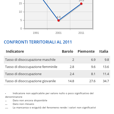
14.8
15
10
4.8
5
0
1991
2001
2011
CONFRONTI TERRITORIALI AL 2011
Indicatore
Barolo
Piemonte
Italia
Tasso di disoccupazione maschile
2
6.9
9.8
Tasso di disoccupazione femminile
2.8
9.6
13.6
Tasso di disoccupazione
2.4
8.1
11.4
Tasso di disoccupazione giovanile
14.8
27.6
34.7
-
Indicatore non applicabile per valore nullo o poco significativo del
denominatore
..
Dato non ancora disponibile
...
Dato non rilevato
....
La mancanza o esiguità del fenomeno rende i valori non significativi