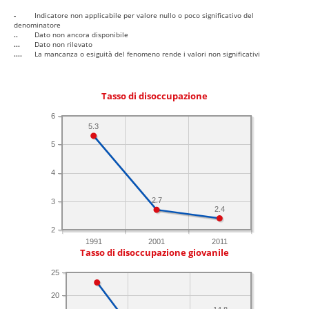
-
Indicatore non applicabile per valore nullo o poco significativo del
denominatore
..
Dato non ancora disponibile
...
Dato non rilevato
....
La mancanza o esiguità del fenomeno rende i valori non significativi
Tasso di disoccupazione
6
5.3
5
4
2.7
3
2.4
2
1991
2001
2011
Tasso di disoccupazione giovanile
25
20