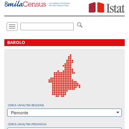
Vai
direttamente
a:
Contenuto
Ricerca
Toggle
navigation
.
BAROLO
CERCA UN'ALTRA REGIONE
Piemonte
CERCA UN'ALTRA PROVINCIA