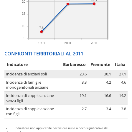
20
15
10
7.6
5
1991
2001
2011
CONFRONTI TERRITORIALI AL 2011
Indicatore
Barbaresco
Piemonte
Italia
Incidenza di anziani soli
23.6
30.1
27.1
Incidenza di famiglie
3.3
4.2
4.6
monogenitoriali anziane
Incidenza di coppie anziane
19.1
16.6
14.2
senza figli
Incidenza di coppie anziane
2.7
3.4
3.8
con figli
-
Indicatore non applicabile per valore nullo o poco significativo del