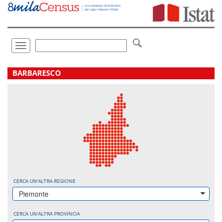
Vai
direttamente
a:
Contenuto
Ricerca
Toggle
navigation
.
BARBARESCO
CERCA UN'ALTRA REGIONE
Piemonte
CERCA UN'ALTRA PROVINCIA