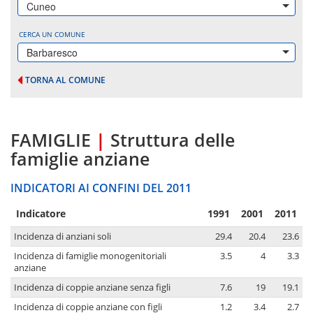
Cuneo
CERCA UN COMUNE
Barbaresco
TORNA AL COMUNE
FAMIGLIE
|
Struttura delle
famiglie anziane
INDICATORI AI CONFINI DEL 2011
Indicatore
1991
2001
2011
Incidenza di anziani soli
29.4
20.4
23.6
Incidenza di famiglie monogenitoriali
3.5
4
3.3
anziane
Incidenza di coppie anziane senza figli
7.6
19
19.1
Incidenza di coppie anziane con figli
1.2
3.4
2.7