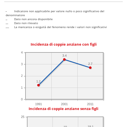
-
Indicatore non applicabile per valore nullo o poco significativo del
denominatore
..
Dato non ancora disponibile
...
Dato non rilevato
....
La mancanza o esiguità del fenomeno rende i valori non significativi
Incidenza di coppie anziane con figli
4
3.4
2.7
3
2
1.2
1
0
1991
2001
2011
Incidenza di coppie anziane senza figli
25
19.1
19