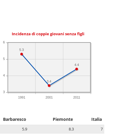
Incidenza di coppie giovani senza figli
6
5.3
5
4.4
4
3.4
3
1991
2001
2011
Barbaresco
Piemonte
Italia
5.9
8.3
7