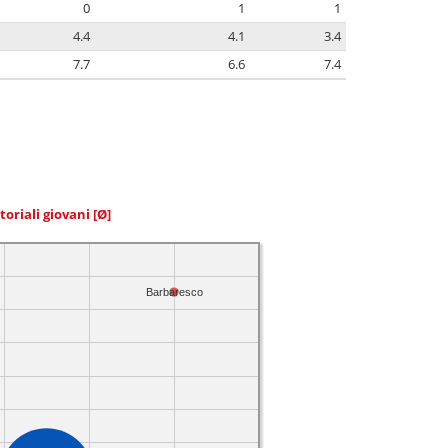
0
1
1
4.4
4.1
3.4
7.7
6.6
7.4
toriali giovani
[Ø]
Barbaresco