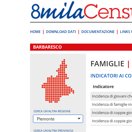
Vai
direttamente
a:
Contenuto
Ricerca
HOME
DOWNLOAD DATI
DOCUMENTAZIONE
LINKS 
.
BARBARESCO
FAMIGLIE
|
INDICATORI AI CO
Indicatore
Incidenza di giovani ch
Incidenza di famiglie m
CERCA UN'ALTRA REGIONE
Incidenza di coppie giov
Piemonte
Incidenza di coppie giov
CERCA UN'ALTRA PROVINCIA