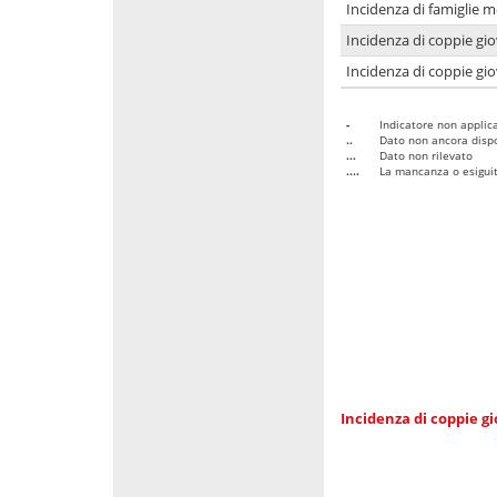
Incidenza di famiglie m
Incidenza di coppie giov
Incidenza di coppie giov
-
Indicatore non applica
..
Dato non ancora dispo
...
Dato non rilevato
....
La mancanza o esiguità
Incidenza di coppie gi