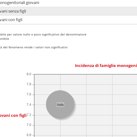
onogenitoriali giovani
ani senza figli
ani con figli
bile per valore nullo o poco significativo del denominatore
nibile
 del fenomeno rende i valori non significativi
Incidenza di famiglie monogeni
8.0
7.8
7.6
7.4
Italia
ovani con figli
7.2
7.0
6.8