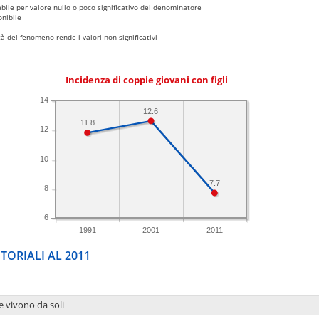
bile per valore nullo o poco significativo del denominatore
nibile
 del fenomeno rende i valori non significativi
Incidenza di coppie giovani con figli
14
12.6
11.8
12
10
7.7
8
6
1991
2001
2011
TORIALI AL 2011
e vivono da soli