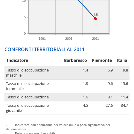
10
4.5
5
0
1991
2001
2011
CONFRONTI TERRITORIALI AL 2011
Indicatore
Barbaresco
Piemonte
Italia
Tasso di disoccupazione
1.4
6.9
9.8
maschile
Tasso di disoccupazione
1.8
9.6
13.6
femminile
Tasso di disoccupazione
1.6
8.1
11.4
Tasso di disoccupazione
4.5
27.6
34.7
giovanile
-
Indicatore non applicabile per valore nullo o poco significativo del
denominatore
..
Dato non ancora disponibile