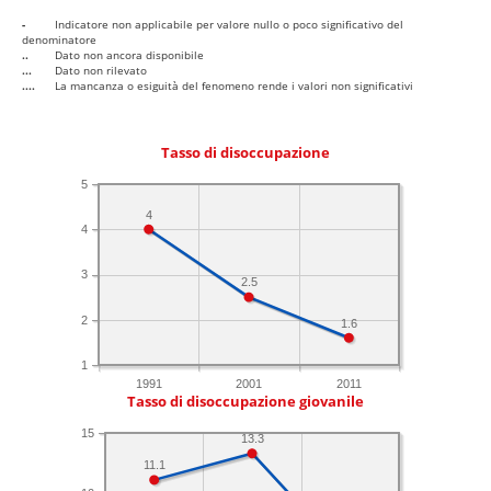
-
Indicatore non applicabile per valore nullo o poco significativo del
denominatore
..
Dato non ancora disponibile
...
Dato non rilevato
....
La mancanza o esiguità del fenomeno rende i valori non significativi
Tasso di disoccupazione
5
4
4
3
2.5
2
1.6
1
1991
2001
2011
Tasso di disoccupazione giovanile
15
13.3
11.1