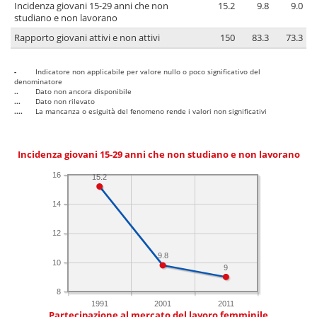
Incidenza giovani 15-29 anni che non
15.2
9.8
9.0
studiano e non lavorano
Rapporto giovani attivi e non attivi
150
83.3
73.3
-
Indicatore non applicabile per valore nullo o poco significativo del
denominatore
..
Dato non ancora disponibile
...
Dato non rilevato
....
La mancanza o esiguità del fenomeno rende i valori non significativi
Incidenza giovani 15-29 anni che non studiano e non lavorano
16
15.2
14
12
9.8
10
9
8
1991
2001
2011
Partecipazione al mercato del lavoro femminile