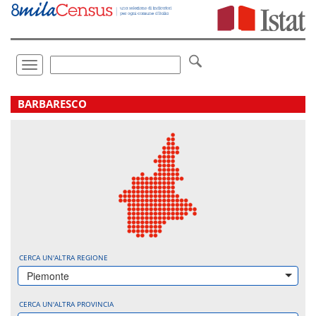
Vai
direttamente
a:
Contenuto
Ricerca
Toggle
navigation
.
BARBARESCO
CERCA UN'ALTRA REGIONE
Piemonte
CERCA UN'ALTRA PROVINCIA