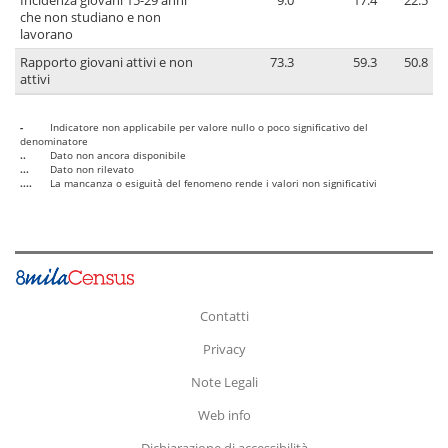
Incidenza giovani 15-29 anni
9.0
17.4
22.5
che non studiano e non
lavorano
Rapporto giovani attivi e non
73.3
59.3
50.8
attivi
-
Indicatore non applicabile per valore nullo o poco significativo del
denominatore
..
Dato non ancora disponibile
...
Dato non rilevato
....
La mancanza o esiguità del fenomeno rende i valori non significativi
Contatti
Privacy
Note Legali
Web info
Dichiarazione di accessibilità