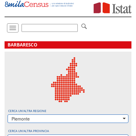
Vai
direttamente
a:
Contenuto
Ricerca
Toggle
navigation
.
BARBARESCO
CERCA UN'ALTRA REGIONE
Piemonte
CERCA UN'ALTRA PROVINCIA