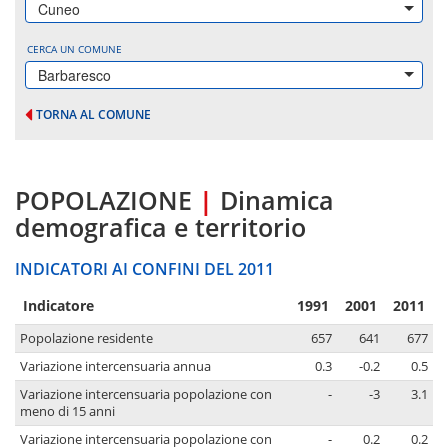
Cuneo
CERCA UN COMUNE
Barbaresco
TORNA AL COMUNE
POPOLAZIONE
|
Dinamica
demografica e territorio
INDICATORI AI CONFINI DEL 2011
Indicatore
1991
2001
2011
Popolazione residente
657
641
677
Variazione intercensuaria annua
0.3
-0.2
0.5
Variazione intercensuaria popolazione con
-
-3
3.1
meno di 15 anni
Variazione intercensuaria popolazione con
-
0.2
0.2