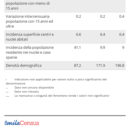
popolazione con meno di
15 anni
Variazione intercensuaria
0.2
0.2
0.4
popolazione con 15 anni ed
oltre
Incidenza superficie centri e
6.6
6.4
6.4
nuclei abitati
Incidenza della popolazione
41.1
9.9
9
residente nei nuclei e case
sparse
Densità demografica
87.2
171.9
196.8
-
Indicatore non applicabile per valore nullo o poco significativo del
denominatore
..
Dato non ancora disponibile
...
Dato non rilevato
....
La mancanza o esiguità del fenomeno rende i valori non significativi