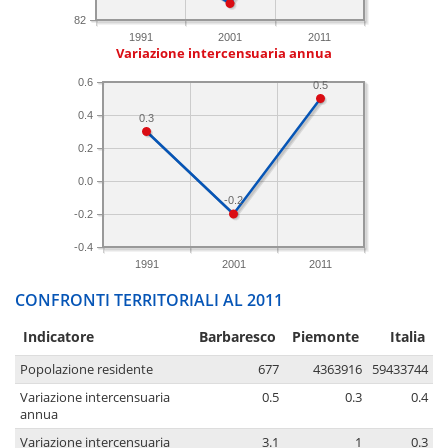
82
1991
2001
2011
Variazione intercensuaria annua
0.6
0.5
0.4
0.3
0.2
0.0
-0.2
-0.2
-0.4
1991
2001
2011
CONFRONTI TERRITORIALI AL 2011
Indicatore
Barbaresco
Piemonte
Italia
Popolazione residente
677
4363916
59433744
Variazione intercensuaria
0.5
0.3
0.4
annua
Variazione intercensuaria
3.1
1
0.3