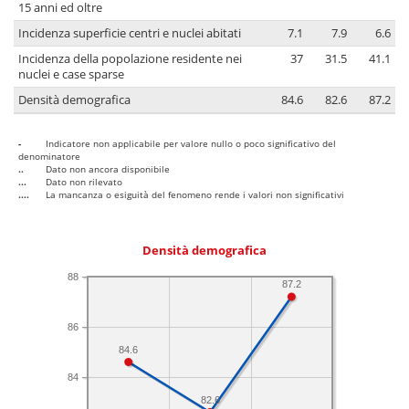
15 anni ed oltre
Incidenza superficie centri e nuclei abitati
7.1
7.9
6.6
Incidenza della popolazione residente nei
37
31.5
41.1
nuclei e case sparse
Densità demografica
84.6
82.6
87.2
-
Indicatore non applicabile per valore nullo o poco significativo del
denominatore
..
Dato non ancora disponibile
...
Dato non rilevato
....
La mancanza o esiguità del fenomeno rende i valori non significativi
Densità demografica
88
87.2
86
84.6
84
82.6