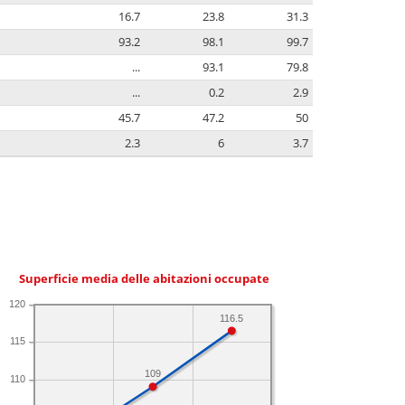
16.7
23.8
31.3
93.2
98.1
99.7
...
93.1
79.8
...
0.2
2.9
45.7
47.2
50
2.3
6
3.7
Superficie media delle abitazioni occupate
120
116.5
115
109
110