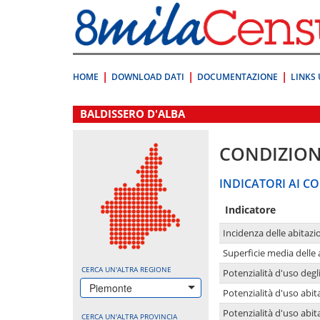
Vai
direttamente
a:
Contenuto
Ricerca
HOME
DOWNLOAD DATI
DOCUMENTAZIONE
LINKS 
.
BALDISSERO D'ALBA
CONDIZION
INDICATORI AI CO
Indicatore
Incidenza delle abitazi
Superficie media delle
CERCA UN'ALTRA REGIONE
Potenzialità d'uso degli
Piemonte
Potenzialità d'uso abita
Potenzialità d'uso abit
CERCA UN'ALTRA PROVINCIA