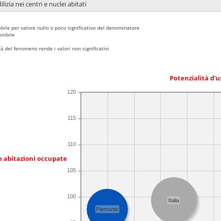
lizia nei centri e nuclei abitati
bile per valore nullo o poco significativo del denominatore
nibile
 del fenomeno rende i valori non significativi
Potenzialità d'u
120
115
110
e abitazioni occupate
105
100
Italia
Piemonte