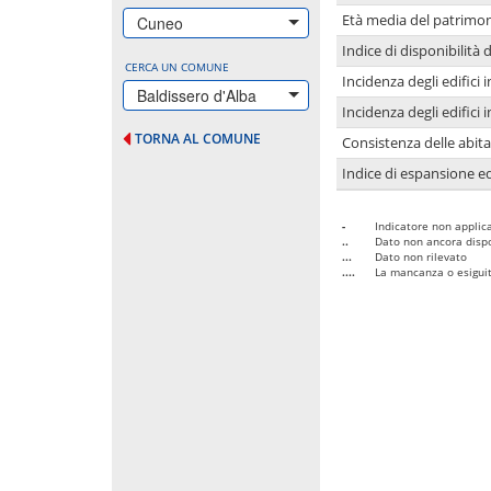
Età media del patrimon
Cuneo
Indice di disponibilità d
CERCA UN COMUNE
Incidenza degli edifici
Baldissero d'Alba
Incidenza degli edifici
TORNA AL COMUNE
Consistenza delle abit
Indice di espansione edi
-
Indicatore non applica
..
Dato non ancora dispo
...
Dato non rilevato
....
La mancanza o esiguità