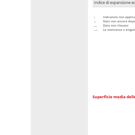
Indice di espansione edi
-
Indicatore non applica
..
Dato non ancora dispo
...
Dato non rilevato
....
La mancanza o esiguità
Superficie media dell