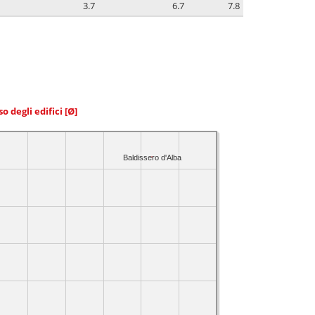
3.7
6.7
7.8
so degli edifici
[Ø]
Baldissero d'Alba