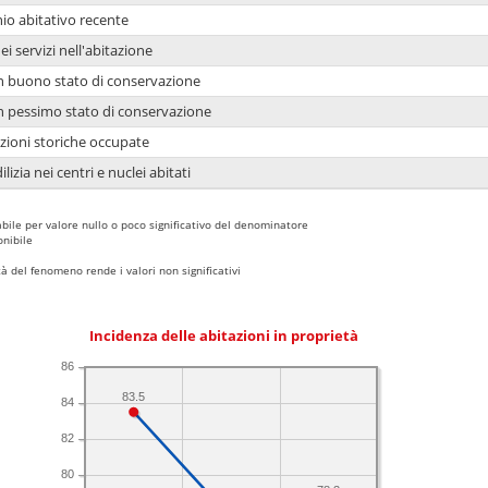
io abitativo recente
ei servizi nell'abitazione
 in buono stato di conservazione
 in pessimo stato di conservazione
azioni storiche occupate
lizia nei centri e nuclei abitati
bile per valore nullo o poco significativo del denominatore
nibile
 del fenomeno rende i valori non significativi
Incidenza delle abitazioni in proprietà
86
83.5
84
82
80