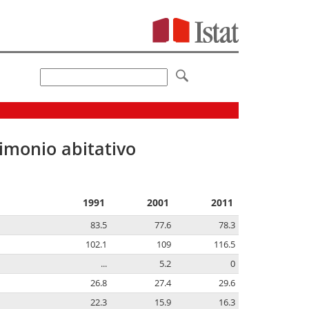
imonio abitativo
1991
2001
2011
83.5
77.6
78.3
102.1
109
116.5
...
5.2
0
26.8
27.4
29.6
22.3
15.9
16.3