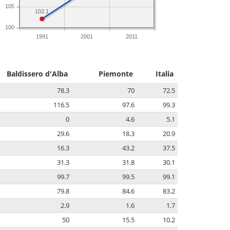
105
102.1
100
1991
2001
2011
Baldissero d'Alba
Piemonte
Italia
78.3
70
72.5
116.5
97.6
99.3
0
4.6
5.1
29.6
18.3
20.9
16.3
43.2
37.5
31.3
31.8
30.1
99.7
99.5
99.1
79.8
84.6
83.2
2.9
1.6
1.7
50
15.5
10.2