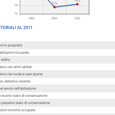
78.3
77.6
78
76
1991
2001
2011
TORIALI AL 2011
oni in proprietà
 abitazioni occupate
 edifici
tivo nei centri abitati
ativo nei nuclei e case sparse
io abitativo recente
ei servizi nell'abitazione
 in buono stato di conservazione
 in pessimo stato di conservazione
azioni storiche occupate