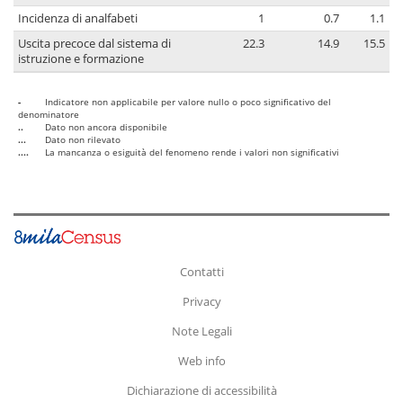
Incidenza di analfabeti
1
0.7
1.1
Uscita precoce dal sistema di
22.3
14.9
15.5
istruzione e formazione
-
Indicatore non applicabile per valore nullo o poco significativo del
denominatore
..
Dato non ancora disponibile
...
Dato non rilevato
....
La mancanza o esiguità del fenomeno rende i valori non significativi
Contatti
Privacy
Note Legali
Web info
Dichiarazione di accessibilità