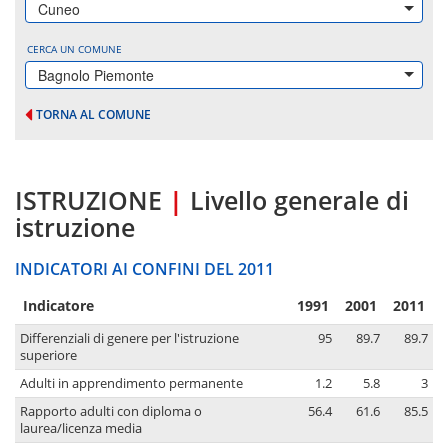
Cuneo
CERCA UN COMUNE
Bagnolo Piemonte
TORNA AL COMUNE
ISTRUZIONE
|
Livello generale di
istruzione
INDICATORI AI CONFINI DEL 2011
Indicatore
1991
2001
2011
Differenziali di genere per l'istruzione
95
89.7
89.7
superiore
Adulti in apprendimento permanente
1.2
5.8
3
Rapporto adulti con diploma o
56.4
61.6
85.5
laurea/licenza media