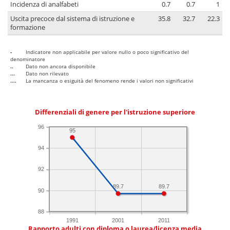
Incidenza di analfabeti
0.7
0.7
1
Uscita precoce dal sistema di istruzione e
35.8
32.7
22.3
formazione
-
Indicatore non applicabile per valore nullo o poco significativo del
denominatore
..
Dato non ancora disponibile
...
Dato non rilevato
....
La mancanza o esiguità del fenomeno rende i valori non significativi
Differenziali di genere per l'istruzione superiore
96
95
94
92
89.7
89.7
90
88
1991
2001
2011
Rapporto adulti con diploma o laurea/licenza media