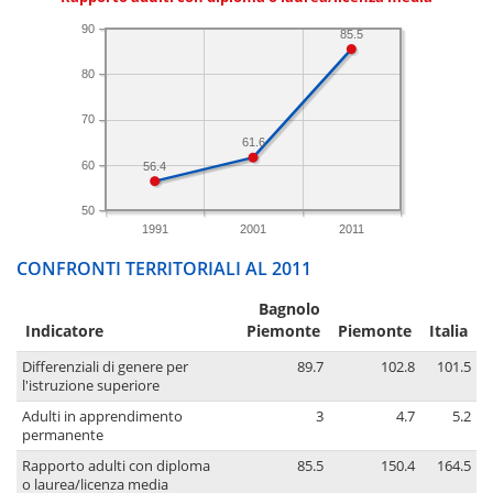
90
85.5
80
70
61.6
60
56.4
50
1991
2001
2011
CONFRONTI TERRITORIALI AL 2011
Bagnolo
Indicatore
Piemonte
Piemonte
Italia
Differenziali di genere per
89.7
102.8
101.5
l'istruzione superiore
Adulti in apprendimento
3
4.7
5.2
permanente
Rapporto adulti con diploma
85.5
150.4
164.5
o laurea/licenza media