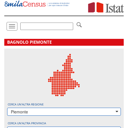
Vai
direttamente
a:
Contenuto
Ricerca
Toggle
navigation
.
BAGNOLO PIEMONTE
CERCA UN'ALTRA REGIONE
Piemonte
CERCA UN'ALTRA PROVINCIA