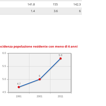
141.8
155
142.3
1.4
3.6
6
ncidenza popolazione residente con meno di 6 anni
6.0
5.8
5.5
5
5.0
4.7
4.5
1991
2001
2011