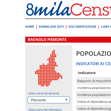
Vai
direttamente
a:
Contenuto
Ricerca
HOME
DOWNLOAD DATI
DOCUMENTAZIONE
LINKS 
.
BAGNOLO PIEMONTE
POPOLAZI
INDICATORI AI CO
Indicatore
Rapporto di mascolinit
Incidenza popolazione 
CERCA UN'ALTRA REGIONE
Incidenza popolazione 
Piemonte
Indice di dipendenza a
Indice di dipendenza g
CERCA UN'ALTRA PROVINCIA