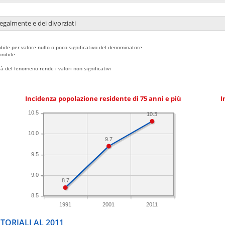
legalmente e dei divorziati
bile per valore nullo o poco significativo del denominatore
nibile
 del fenomeno rende i valori non significativi
Incidenza popolazione residente di 75 anni e più
I
10.5
10.3
10.0
9.7
9.5
9.0
8.7
8.5
1991
2001
2011
TORIALI AL 2011