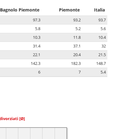
Bagnolo Piemonte
Piemonte
Italia
97.3
93.2
93.7
5.8
5.2
5.6
10.3
11.8
10.4
31.4
37.1
32
22.1
20.4
21.5
142.3
182.3
148.7
6
7
5.4
divorziati
[Ø]