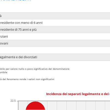
à
residente con meno di 6 anni
residente di 75 anni e più
nziani
iovani
legalmente e dei divorziati
bile per valore nullo o poco significativo del denominatore
nibile
 del fenomeno rende i valori non significativi
Incidenza dei separati legalmente e dei 
22.5