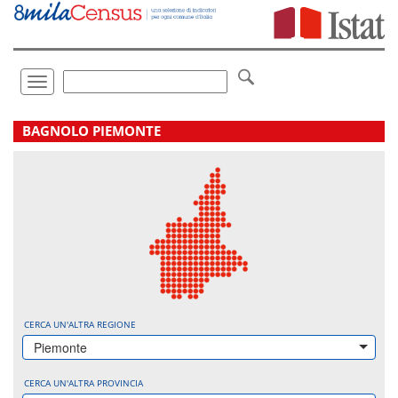
Vai
direttamente
a:
Contenuto
Ricerca
Toggle
navigation
.
BAGNOLO PIEMONTE
CERCA UN'ALTRA REGIONE
Piemonte
CERCA UN'ALTRA PROVINCIA