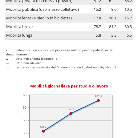
Mobilità privata (uso mezzo privato)
51.2
62.2
66.2
Mobilità pubblica (uso mezzo collettivo)
15.2
8.6
10.5
Mobilità lenta (a piedi o in bicicletta)
17.8
16.1
15.7
Mobilità breve
78.7
81.2
80.3
Mobilità lunga
5.8
3.3
6.5
-
Indicatore non applicabile per valore nullo o poco significativo del
denominatore
..
Dato non ancora disponibile
...
Dato non rilevato
....
La mancanza o esiguità del fenomeno rende i valori non significativi
Mobilità giornaliera per studio o lavoro
65
62.8
60
57.7
55
50.7
50