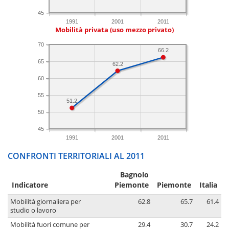
45
1991
2001
2011
Mobilità privata (uso mezzo privato)
70
66.2
65
62.2
60
55
51.2
50
45
1991
2001
2011
CONFRONTI TERRITORIALI AL 2011
Bagnolo
Indicatore
Piemonte
Piemonte
Italia
Mobilità giornaliera per
62.8
65.7
61.4
studio o lavoro
Mobilità fuori comune per
29.4
30.7
24.2