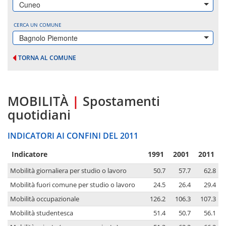
Cuneo
CERCA UN COMUNE
Bagnolo Piemonte
TORNA AL COMUNE
MOBILITÀ
|
Spostamenti
quotidiani
INDICATORI AI CONFINI DEL 2011
Indicatore
1991
2001
2011
Mobilità giornaliera per studio o lavoro
50.7
57.7
62.8
Mobilità fuori comune per studio o lavoro
24.5
26.4
29.4
Mobilità occupazionale
126.2
106.3
107.3
Mobilità studentesca
51.4
50.7
56.1