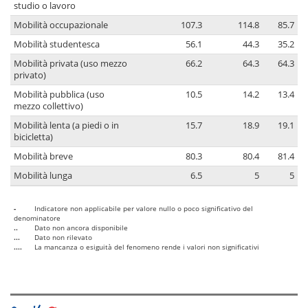
studio o lavoro
Mobilità occupazionale
107.3
114.8
85.7
Mobilità studentesca
56.1
44.3
35.2
Mobilità privata (uso mezzo
66.2
64.3
64.3
privato)
Mobilità pubblica (uso
10.5
14.2
13.4
mezzo collettivo)
Mobilità lenta (a piedi o in
15.7
18.9
19.1
bicicletta)
Mobilità breve
80.3
80.4
81.4
Mobilità lunga
6.5
5
5
-
Indicatore non applicabile per valore nullo o poco significativo del
denominatore
..
Dato non ancora disponibile
...
Dato non rilevato
....
La mancanza o esiguità del fenomeno rende i valori non significativi