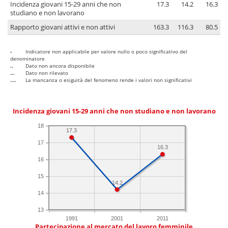
Incidenza giovani 15-29 anni che non
17.3
14.2
16.3
studiano e non lavorano
Rapporto giovani attivi e non attivi
163.3
116.3
80.5
-
Indicatore non applicabile per valore nullo o poco significativo del
denominatore
..
Dato non ancora disponibile
...
Dato non rilevato
....
La mancanza o esiguità del fenomeno rende i valori non significativi
Incidenza giovani 15-29 anni che non studiano e non lavorano
18
17.3
17
16.3
16
15
14.2
14
13
1991
2001
2011
Partecipazione al mercato del lavoro femminile