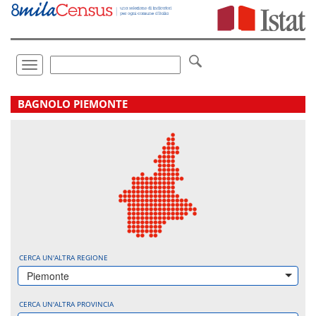
Vai
direttamente
a:
Contenuto
Ricerca
Toggle
navigation
.
BAGNOLO PIEMONTE
CERCA UN'ALTRA REGIONE
Piemonte
CERCA UN'ALTRA PROVINCIA