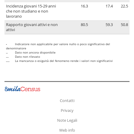
Incidenza giovani 15-29 anni
16.3
17.4
22.5
che non studiano e non
lavorano
Rapporto giovani attivi e non
80.5
59.3
50.8
attivi
-
Indicatore non applicabile per valore nullo o poco significativo del
denominatore
..
Dato non ancora disponibile
...
Dato non rilevato
....
La mancanza o esiguità del fenomeno rende i valori non significativi
Contatti
Privacy
Note Legali
Web info