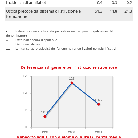
Incidenza di analfabeti
0.4
0.3
0.2
Uscita precoce dal sistema di istruzione e
51.3
14.8
21.3
formazione
-
Indicatore non applicabile per valore nullo o poco significativo del
denominatore
..
Dato non ancora disponibile
...
Dato non rilevato
....
La mancanza o esiguità del fenomeno rende i valori non significativi
Differenziali di genere per l'istruzione superiore
125
123
120
116.7
115
113.1
110
1991
2001
2011
Rapporto adulti con diploma o laurea/licenza media