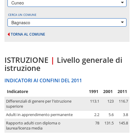
Cuneo
CERCA UN COMUNE
Bagnasco
TORNA AL COMUNE
ISTRUZIONE
|
Livello generale di
istruzione
INDICATORI AI CONFINI DEL 2011
Indicatore
1991
2001
2011
Differenziali di genere per l'istruzione
113.1
123
116.7
superiore
Adulti in apprendimento permanente
2.2
5.6
3.8
Rapporto adulti con diploma o
78
131.5
145.8
laurea/licenza media