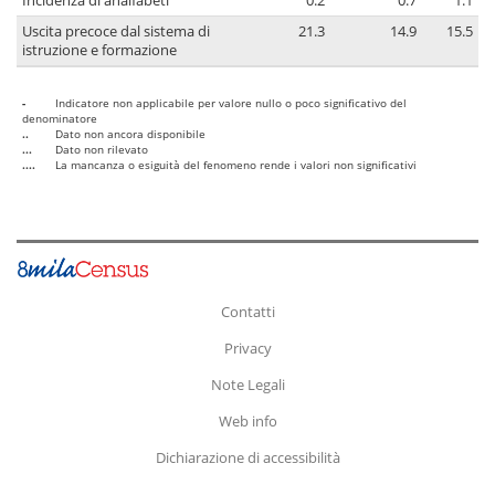
Incidenza di analfabeti
0.2
0.7
1.1
Uscita precoce dal sistema di
21.3
14.9
15.5
istruzione e formazione
-
Indicatore non applicabile per valore nullo o poco significativo del
denominatore
..
Dato non ancora disponibile
...
Dato non rilevato
....
La mancanza o esiguità del fenomeno rende i valori non significativi
Contatti
Privacy
Note Legali
Web info
Dichiarazione di accessibilità