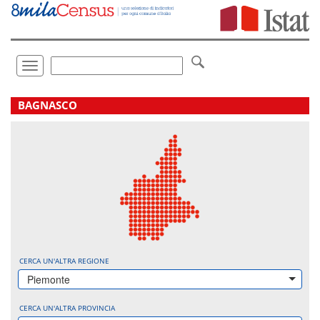
Vai
direttamente
a:
Contenuto
Ricerca
Toggle
navigation
.
BAGNASCO
CERCA UN'ALTRA REGIONE
Piemonte
CERCA UN'ALTRA PROVINCIA