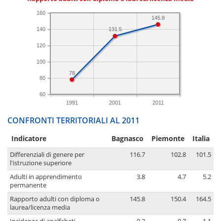
160
145.8
140
131.5
120
100
78
80
60
1991
2001
2011
CONFRONTI TERRITORIALI AL 2011
Indicatore
Bagnasco
Piemonte
Italia
Differenziali di genere per
116.7
102.8
101.5
l'istruzione superiore
Adulti in apprendimento
3.8
4.7
5.2
permanente
Rapporto adulti con diploma o
145.8
150.4
164.5
laurea/licenza media