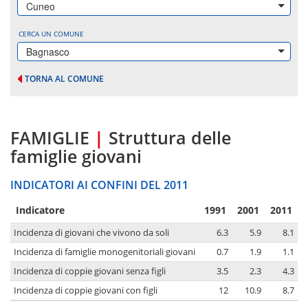
Cuneo
CERCA UN COMUNE
Bagnasco
TORNA AL COMUNE
FAMIGLIE
|
Struttura delle
famiglie giovani
INDICATORI AI CONFINI DEL 2011
Indicatore
1991
2001
2011
Incidenza di giovani che vivono da soli
6.3
5.9
8.1
Incidenza di famiglie monogenitoriali giovani
0.7
1.9
1.1
Incidenza di coppie giovani senza figli
3.5
2.3
4.3
Incidenza di coppie giovani con figli
12
10.9
8.7