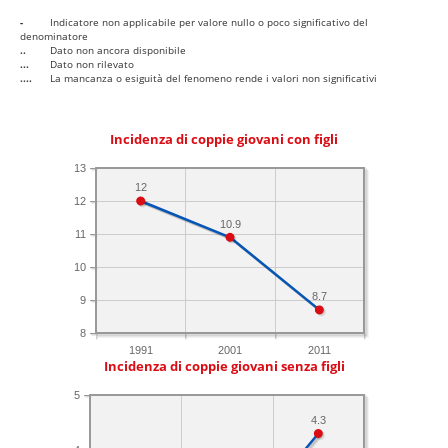
-
Indicatore non applicabile per valore nullo o poco significativo del
denominatore
..
Dato non ancora disponibile
...
Dato non rilevato
....
La mancanza o esiguità del fenomeno rende i valori non significativi
Incidenza di coppie giovani con figli
13
12
12
10.9
11
10
8.7
9
8
1991
2001
2011
Incidenza di coppie giovani senza figli
5
4.3