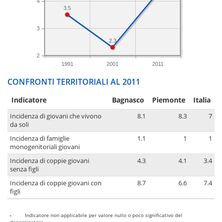
4
3.5
3
2.3
2
1991
2001
2011
CONFRONTI TERRITORIALI AL 2011
Indicatore
Bagnasco
Piemonte
Italia
Incidenza di giovani che vivono
8.1
8.3
7
da soli
Incidenza di famiglie
1.1
1
1
monogenitoriali giovani
Incidenza di coppie giovani
4.3
4.1
3.4
senza figli
Incidenza di coppie giovani con
8.7
6.6
7.4
figli
-
Indicatore non applicabile per valore nullo o poco significativo del