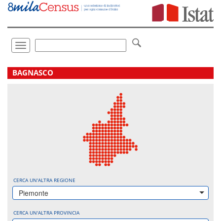
Vai
direttamente
a:
Contenuto
Ricerca
Toggle
navigation
.
BAGNASCO
CERCA UN'ALTRA REGIONE
Piemonte
CERCA UN'ALTRA PROVINCIA