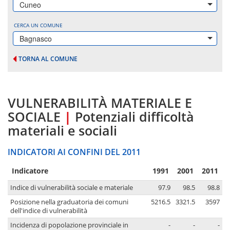
Cuneo
CERCA UN COMUNE
Bagnasco
TORNA AL COMUNE
VULNERABILITÀ MATERIALE E
SOCIALE
|
Potenziali difficoltà
materiali e sociali
INDICATORI AI CONFINI DEL 2011
Indicatore
1991
2001
2011
Indice di vulnerabilità sociale e materiale
97.9
98.5
98.8
Posizione nella graduatoria dei comuni
5216.5
3321.5
3597
dell'indice di vulnerabilità
Incidenza di popolazione provinciale in
-
-
-