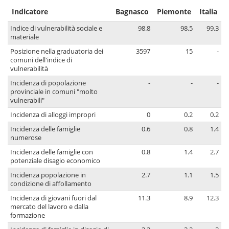
Indicatore
Bagnasco
Piemonte
Italia
Indice di vulnerabilità sociale e
98.8
98.5
99.3
materiale
Posizione nella graduatoria dei
3597
15
-
comuni dell'indice di
vulnerabilità
Incidenza di popolazione
-
-
-
provinciale in comuni "molto
vulnerabili"
Incidenza di alloggi impropri
0
0.2
0.2
Incidenza delle famiglie
0.6
0.8
1.4
numerose
Incidenza delle famiglie con
0.8
1.4
2.7
potenziale disagio economico
Incidenza popolazione in
2.7
1.1
1.5
condizione di affollamento
Incidenza di giovani fuori dal
11.3
8.9
12.3
mercato del lavoro e dalla
formazione