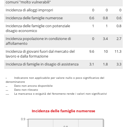
comuni "molto vulnerabili"
Incidenza di alloggi impropri
0
0
0
Incidenza delle famiglie numerose
0.6
0.8
0.6
Incidenza delle famiglie con potenziale
1
1
0.8
disagio economico
Incidenza popolazione in condizione di
0
3.4
2.7
affollamento
Incidenza di giovani fuori dal mercato del
9.6
10
11.3
lavoro e dalla formazione
Incidenza di famiglie in disagio di assistenza
3.1
1.8
3.3
-
Indicatore non applicabile per valore nullo o poco significativo del
denominatore
..
Dato non ancora disponibile
...
Dato non rilevato
....
La mancanza o esiguità del fenomeno rende i valori non significativi
Incidenza delle famiglie numerose
0.9
0.8