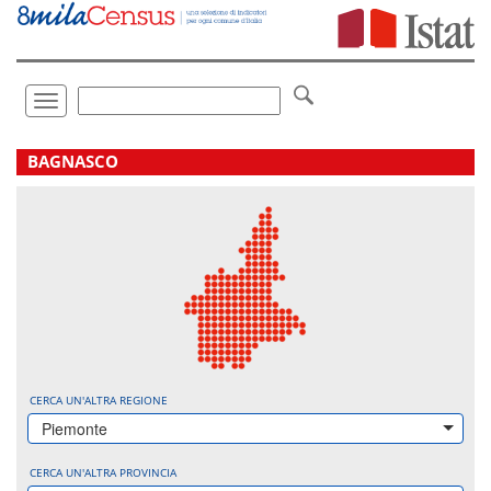
Vai
direttamente
a:
Contenuto
Ricerca
Toggle
navigation
.
BAGNASCO
CERCA UN'ALTRA REGIONE
Piemonte
CERCA UN'ALTRA PROVINCIA