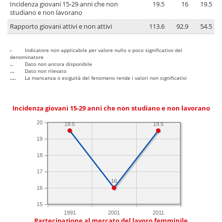
Incidenza giovani 15-29 anni che non
19.5
16
19.5
studiano e non lavorano
Rapporto giovani attivi e non attivi
113.6
92.9
54.5
-
Indicatore non applicabile per valore nullo o poco significativo del
denominatore
..
Dato non ancora disponibile
...
Dato non rilevato
....
La mancanza o esiguità del fenomeno rende i valori non significativi
Incidenza giovani 15-29 anni che non studiano e non lavorano
20
19.5
19.5
19
18
17
16
16
15
1991
2001
2011
Partecipazione al mercato del lavoro femminile