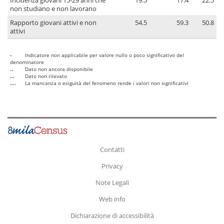
Incidenza giovani 15-29 anni che
19.5
17.4
22.5
non studiano e non lavorano
Rapporto giovani attivi e non
54.5
59.3
50.8
attivi
-
Indicatore non applicabile per valore nullo o poco significativo del
denominatore
..
Dato non ancora disponibile
...
Dato non rilevato
....
La mancanza o esiguità del fenomeno rende i valori non significativi
Contatti
Privacy
Note Legali
Web info
Dichiarazione di accessibilità