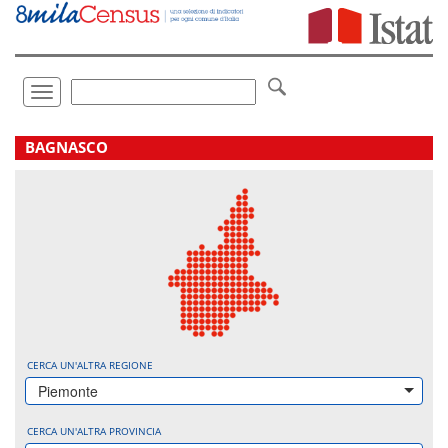
Vai
direttamente
a:
Contenuto
Ricerca
Toggle
navigation
.
BAGNASCO
CERCA UN'ALTRA REGIONE
Piemonte
CERCA UN'ALTRA PROVINCIA