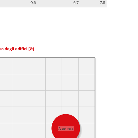
0.6
6.7
7.8
so degli edifici
[Ø]
Argentera