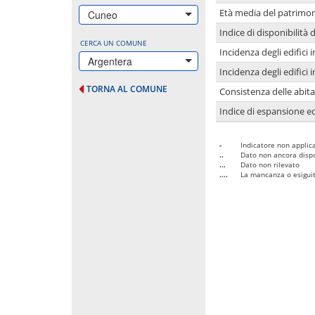
Età media del patrimon
Cuneo
Indice di disponibilità d
CERCA UN COMUNE
Incidenza degli edifici
Argentera
Incidenza degli edifici
TORNA AL COMUNE
Consistenza delle abit
Indice di espansione edi
-
Indicatore non applica
..
Dato non ancora dispo
...
Dato non rilevato
....
La mancanza o esiguità