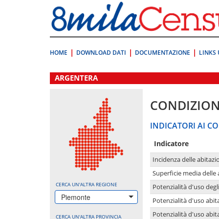
Vai
direttamente
a:
Contenuto
Ricerca
HOME
DOWNLOAD DATI
DOCUMENTAZIONE
LINKS 
.
ARGENTERA
CONDIZION
INDICATORI AI CO
Indicatore
Incidenza delle abitazi
Superficie media delle
CERCA UN'ALTRA REGIONE
Potenzialità d'uso degli
Piemonte
Potenzialità d'uso abita
Potenzialità d'uso abit
CERCA UN'ALTRA PROVINCIA