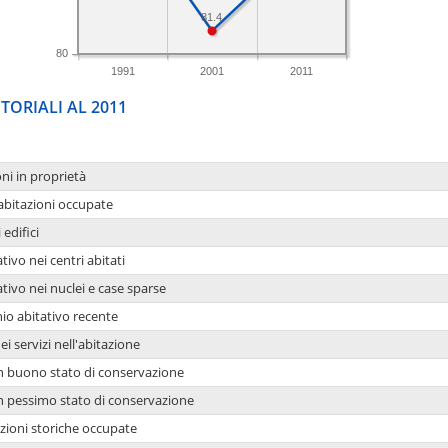
81.4
80
1991
2001
2011
TORIALI AL 2011
oni in proprietà
 abitazioni occupate
 edifici
tivo nei centri abitati
ativo nei nuclei e case sparse
io abitativo recente
ei servizi nell'abitazione
 in buono stato di conservazione
 in pessimo stato di conservazione
azioni storiche occupate