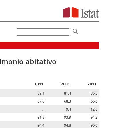
imonio abitativo
1991
2001
2011
89.1
81.4
86.5
87.6
68.3
66.6
...
9.4
12.8
91.8
93.9
94.2
94.4
94.8
96.6