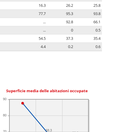
16.3
26.2
25.8
77.7
95.3
93.8
...
92.8
66.1
...
0
0.5
54.5
37.3
35.4
4.4
0.2
0.6
Superficie media delle abitazioni occupate
90
80
68.3
70