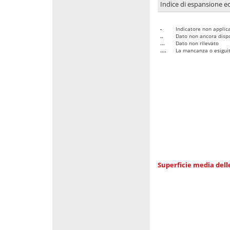
Indice di espansione edi
-
Indicatore non applica
..
Dato non ancora dispo
...
Dato non rilevato
....
La mancanza o esiguità
Superficie media dell