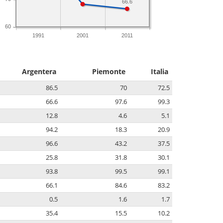
66.6
60
1991
2001
2011
Argentera
Piemonte
Italia
86.5
70
72.5
66.6
97.6
99.3
12.8
4.6
5.1
94.2
18.3
20.9
96.6
43.2
37.5
25.8
31.8
30.1
93.8
99.5
99.1
66.1
84.6
83.2
0.5
1.6
1.7
35.4
15.5
10.2