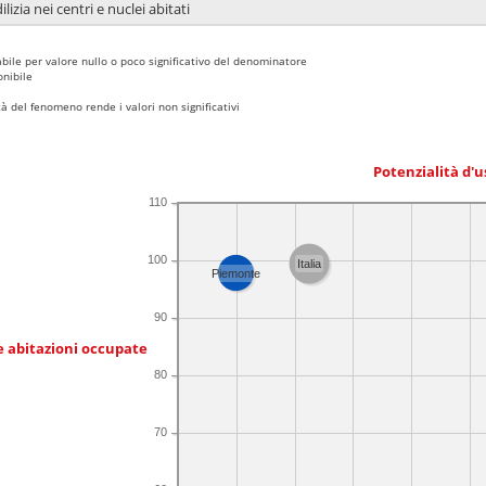
lizia nei centri e nuclei abitati
bile per valore nullo o poco significativo del denominatore
nibile
 del fenomeno rende i valori non significativi
Potenzialità d'u
110
100
Italia
Piemonte
90
e abitazioni occupate
80
70