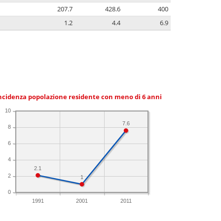
207.7
428.6
400
1.2
4.4
6.9
ncidenza popolazione residente con meno di 6 anni
10
7.6
8
6
4
2.1
2
1
0
1991
2001
2011