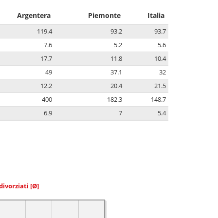
Argentera
Piemonte
Italia
119.4
93.2
93.7
7.6
5.2
5.6
17.7
11.8
10.4
49
37.1
32
12.2
20.4
21.5
400
182.3
148.7
6.9
7
5.4
divorziati
[Ø]