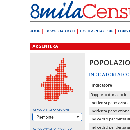
Vai
direttamente
a:
Contenuto
Ricerca
HOME
DOWNLOAD DATI
DOCUMENTAZIONE
LINKS 
.
ARGENTERA
POPOLAZI
INDICATORI AI CO
Indicatore
Rapporto di mascolinit
Incidenza popolazione 
CERCA UN'ALTRA REGIONE
Incidenza popolazione 
Piemonte
Indice di dipendenza a
Indice di dipendenza g
CERCA UN'ALTRA PROVINCIA