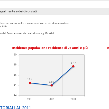
legalmente e dei divorziati
bile per valore nullo o poco significativo del denominatore
nibile
 del fenomeno rende i valori non significativi
Incidenza popolazione residente di 75 anni e più
I
20
17.7
18
16
14.4
13.9
14
12
1991
2001
2011
TORIALI AL 2011