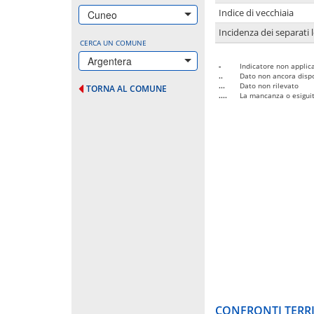
Indice di vecchiaia
Cuneo
Incidenza dei separati 
CERCA UN COMUNE
Argentera
-
Indicatore non applica
..
Dato non ancora dispo
...
Dato non rilevato
TORNA AL COMUNE
....
La mancanza o esiguità
CONFRONTI TERRI