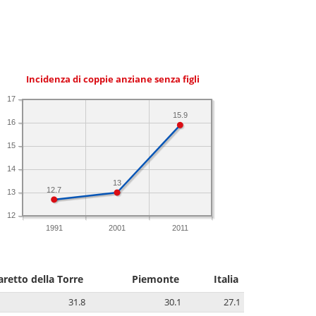
Incidenza di coppie anziane senza figli
17
15.9
16
15
14
13
12.7
13
12
1991
2001
2011
aretto della Torre
Piemonte
Italia
31.8
30.1
27.1