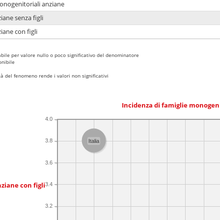
monogenitoriali anziane
iane senza figli
iane con figli
bile per valore nullo o poco significativo del denominatore
nibile
 del fenomeno rende i valori non significativi
Incidenza di famiglie monogen
4.0
3.8
Italia
3.6
ziane con figli
3.4
3.2