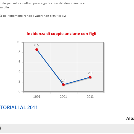
bile per valore nullo o poco significativo del denominatore
nibile
 del fenomeno rende i valori non significativi
Incidenza di coppie anziane con figli
10
8.5
8
6
4
2.9
1.4
2
0
1991
2001
2011
TORIALI AL 2011
Alb
i