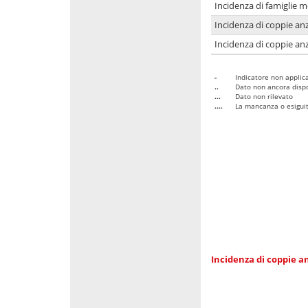
Incidenza di famiglie 
Incidenza di coppie anz
Incidenza di coppie anz
-
Indicatore non applica
..
Dato non ancora dispo
...
Dato non rilevato
....
La mancanza o esiguità
Incidenza di coppie an