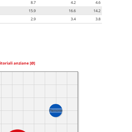
8.7
4.2
4.6
15.9
16.6
14.2
2.9
3.4
3.8
itoriali anziane
[Ø]
Piemonte