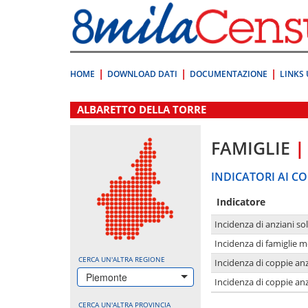
Vai
direttamente
a:
Contenuto
Ricerca
HOME
DOWNLOAD DATI
DOCUMENTAZIONE
LINKS 
.
ALBARETTO DELLA TORRE
FAMIGLIE
|
INDICATORI AI CO
Indicatore
Incidenza di anziani sol
Incidenza di famiglie 
CERCA UN'ALTRA REGIONE
Incidenza di coppie anz
Piemonte
Incidenza di coppie anz
CERCA UN'ALTRA PROVINCIA