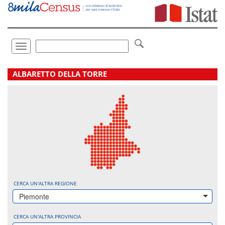
Vai
direttamente
a:
Contenuto
Ricerca
Toggle
navigation
.
ALBARETTO DELLA TORRE
CERCA UN'ALTRA REGIONE
Piemonte
CERCA UN'ALTRA PROVINCIA