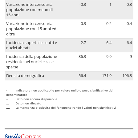
Variazione intercensuaria
-0.3
1
0.3
popolazione con meno di
15 anni
Variazione intercensuaria
0.3
0.2
0.4
popolazione con 15 anni ed
oltre
Incidenza superficie centri e
2.7
6.4
6.4
nuclei abitati
Incidenza della popolazione
36.3
9.9
9
residente nei nuclei e case
sparse
Densità demografica
56.4
171.9
196.8
-
Indicatore non applicabile per valore nullo o poco significativo del
denominatore
..
Dato non ancora disponibile
...
Dato non rilevato
....
La mancanza o esiguità del fenomeno rende i valori non significativi