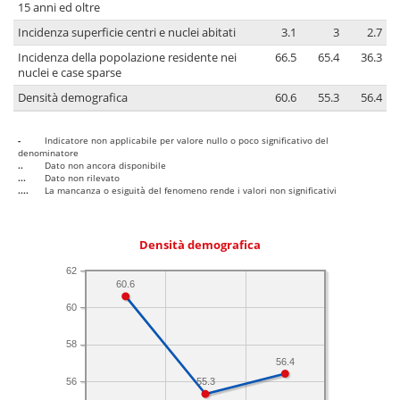
15 anni ed oltre
Incidenza superficie centri e nuclei abitati
3.1
3
2.7
Incidenza della popolazione residente nei
66.5
65.4
36.3
nuclei e case sparse
Densità demografica
60.6
55.3
56.4
-
Indicatore non applicabile per valore nullo o poco significativo del
denominatore
..
Dato non ancora disponibile
...
Dato non rilevato
....
La mancanza o esiguità del fenomeno rende i valori non significativi
Densità demografica
62
60.6
60
58
56.4
56
55.3