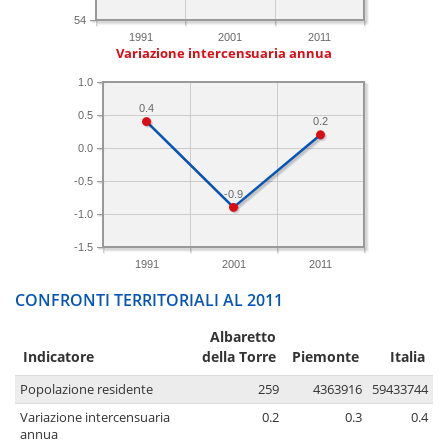
54
1991
2001
2011
Variazione intercensuaria annua
1.0
0.4
0.5
0.2
0.0
-0.5
-0.9
-1.0
-1.5
1991
2001
2011
CONFRONTI TERRITORIALI AL 2011
Albaretto
Indicatore
della Torre
Piemonte
Italia
Popolazione residente
259
4363916
59433744
Variazione intercensuaria
0.2
0.3
0.4
annua