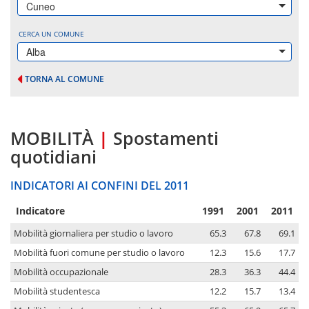
Cuneo
CERCA UN COMUNE
Alba
TORNA AL COMUNE
MOBILITÀ
|
Spostamenti
quotidiani
INDICATORI AI CONFINI DEL 2011
Indicatore
1991
2001
2011
Mobilità giornaliera per studio o lavoro
65.3
67.8
69.1
Mobilità fuori comune per studio o lavoro
12.3
15.6
17.7
Mobilità occupazionale
28.3
36.3
44.4
Mobilità studentesca
12.2
15.7
13.4