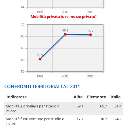
64
1991
2001
2011
Mobilità privata (uso mezzo privato)
70
65.9
65.7
65
60
55.3
55
50
1991
2001
2011
CONFRONTI TERRITORIALI AL 2011
Indicatore
Alba
Piemonte
Italia
Mobilità giornaliera per studio o
69.1
65.7
61.4
lavoro
Mobilità fuori comune per studio o
17.7
30.7
24.2
lavoro