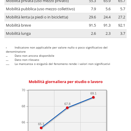
Mobilità privata (uso mezzo privato)
55.3
65.9
65.7
Mobilità pubblica (uso mezzo collettivo)
7.9
5.6
5.7
Mobilità lenta (a piedi o in bicicletta)
29.6
24.4
27.2
Mobilità breve
91.5
91.3
92.1
Mobilità lunga
2.6
2.3
3.7
-
Indicatore non applicabile per valore nullo o poco significativo del
denominatore
..
Dato non ancora disponibile
...
Dato non rilevato
....
La mancanza o esiguità del fenomeno rende i valori non significativi
Mobilità giornaliera per studio o lavoro
70
69.1
67.8
68
66
65.3