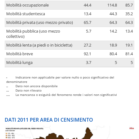
Mobilità occupazionale
44.4
114.8
85.7
Mobilità studentesca
13.4
44.3
35.2
Mobilità privata (uso mezzo privato)
65.7
64.3
64.3
Mobilità pubblica (uso mezzo
5.7
14.2
13.4
collettivo)
Mobilità lenta (a piedi o in bicicletta)
27.2
18.9
19.1
Mobilità breve
92.1
80.4
81.4
Mobilità lunga
3.7
5
5
-
Indicatore non applicabile per valore nullo o poco significativo del
denominatore
..
Dato non ancora disponibile
...
Dato non rilevato
....
La mancanza o esiguità del fenomeno rende i valori non significativi
DATI 2011 PER AREA DI CENSIMENTO