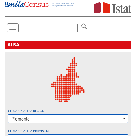
Vai
direttamente
a:
Contenuto
Ricerca
Toggle
navigation
.
ALBA
CERCA UN'ALTRA REGIONE
Piemonte
CERCA UN'ALTRA PROVINCIA