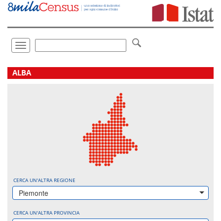
Vai
direttamente
a:
Contenuto
Ricerca
Toggle
navigation
.
ALBA
CERCA UN'ALTRA REGIONE
Piemonte
CERCA UN'ALTRA PROVINCIA