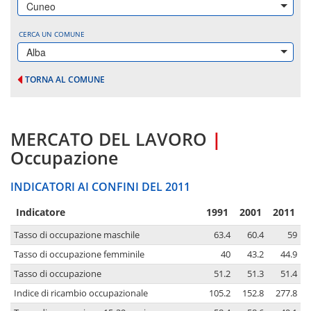
Cuneo
CERCA UN COMUNE
Alba
TORNA AL COMUNE
MERCATO DEL LAVORO
|
Occupazione
INDICATORI AI CONFINI DEL 2011
Indicatore
1991
2001
2011
Tasso di occupazione maschile
63.4
60.4
59
Tasso di occupazione femminile
40
43.2
44.9
Tasso di occupazione
51.2
51.3
51.4
Indice di ricambio occupazionale
105.2
152.8
277.8