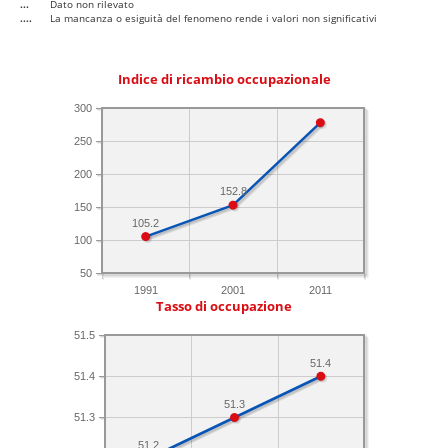
...
Dato non rilevato
....
La mancanza o esiguità del fenomeno rende i valori non significativi
Indice di ricambio occupazionale
300
250
200
152.8
150
105.2
100
50
1991
2001
2011
Tasso di occupazione
51.5
51.4
51.4
51.3
51.3
51.2