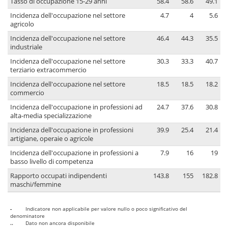
Tasso di occupazione 15-29 anni
58.4
58.6
49.1
Incidenza dell'occupazione nel settore
4.7
4
5.6
agricolo
Incidenza dell'occupazione nel settore
46.4
44.3
35.5
industriale
Incidenza dell'occupazione nel settore
30.3
33.3
40.7
terziario extracommercio
Incidenza dell'occupazione nel settore
18.5
18.5
18.2
commercio
Incidenza dell'occupazione in professioni ad
24.7
37.6
30.8
alta-media specializzazione
Incidenza dell'occupazione in professioni
39.9
25.4
21.4
artigiane, operaie o agricole
Incidenza dell'occupazione in professioni a
7.9
16
19
basso livello di competenza
Rapporto occupati indipendenti
143.8
155
182.8
maschi/femmine
-
Indicatore non applicabile per valore nullo o poco significativo del
denominatore
..
Dato non ancora disponibile