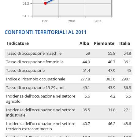
51.2
51.1
1991
2001
2011
CONFRONTI TERRITORIALI AL 2011
Indicatore
Alba
Piemonte
Italia
Tasso di occupazione maschile
59
55.8
54.8
Tasso di occupazione femminile
44.9
40.7
36.1
Tasso di occupazione
51.4
47.9
45
Indice di ricambio occupazionale
277.8
303.6
298.1
Tasso di occupazione 15-29 anni
49.1
43.9
36.3
Incidenza dell'occupazione nel settore
5.6
4.2
5.5
agricolo
Incidenza dell'occupazione nel settore
35.5
31.8
27.1
industriale
Incidenza dell'occupazione nel settore
40.7
46.2
48.6
terziario extracommercio