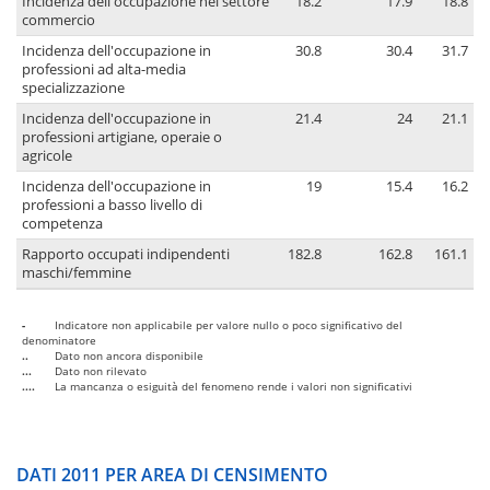
Incidenza dell'occupazione nel settore
18.2
17.9
18.8
commercio
Incidenza dell'occupazione in
30.8
30.4
31.7
professioni ad alta-media
specializzazione
Incidenza dell'occupazione in
21.4
24
21.1
professioni artigiane, operaie o
agricole
Incidenza dell'occupazione in
19
15.4
16.2
professioni a basso livello di
competenza
Rapporto occupati indipendenti
182.8
162.8
161.1
maschi/femmine
-
Indicatore non applicabile per valore nullo o poco significativo del
denominatore
..
Dato non ancora disponibile
...
Dato non rilevato
....
La mancanza o esiguità del fenomeno rende i valori non significativi
DATI 2011 PER AREA DI CENSIMENTO