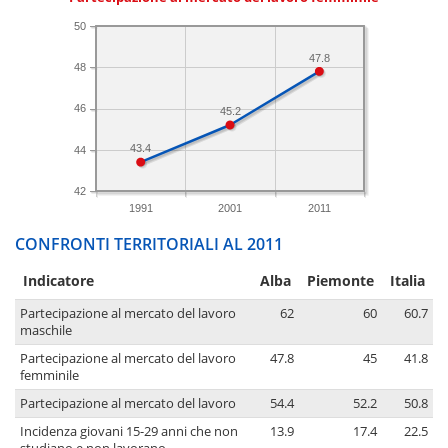
50
47.8
48
46
45.2
43.4
44
42
1991
2001
2011
CONFRONTI TERRITORIALI AL 2011
Indicatore
Alba
Piemonte
Italia
Partecipazione al mercato del lavoro
62
60
60.7
maschile
Partecipazione al mercato del lavoro
47.8
45
41.8
femminile
Partecipazione al mercato del lavoro
54.4
52.2
50.8
Incidenza giovani 15-29 anni che non
13.9
17.4
22.5