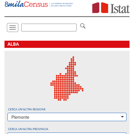
Vai
direttamente
a:
Contenuto
Ricerca
Toggle
navigation
.
ALBA
CERCA UN'ALTRA REGIONE
Piemonte
CERCA UN'ALTRA PROVINCIA