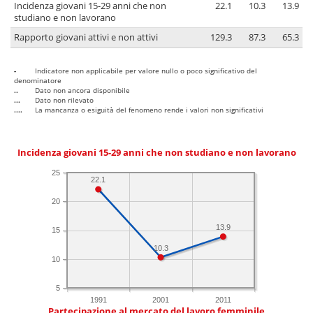
Incidenza giovani 15-29 anni che non
22.1
10.3
13.9
studiano e non lavorano
Rapporto giovani attivi e non attivi
129.3
87.3
65.3
-
Indicatore non applicabile per valore nullo o poco significativo del
denominatore
..
Dato non ancora disponibile
...
Dato non rilevato
....
La mancanza o esiguità del fenomeno rende i valori non significativi
Incidenza giovani 15-29 anni che non studiano e non lavorano
25
22.1
20
13.9
15
10.3
10
5
1991
2001
2011
Partecipazione al mercato del lavoro femminile