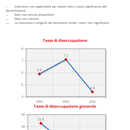
-
Indicatore non applicabile per valore nullo o poco significativo del
denominatore
..
Dato non ancora disponibile
...
Dato non rilevato
....
La mancanza o esiguità del fenomeno rende i valori non significativi
Tasso di disoccupazione
8
7.1
7
5.9
6
5
4.4
4
1991
2001
2011
Tasso di disoccupazione giovanile
25
21.4
20