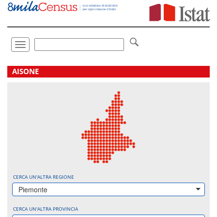
Vai
direttamente
a:
Contenuto
Ricerca
Toggle
navigation
.
AISONE
CERCA UN'ALTRA REGIONE
Piemonte
CERCA UN'ALTRA PROVINCIA