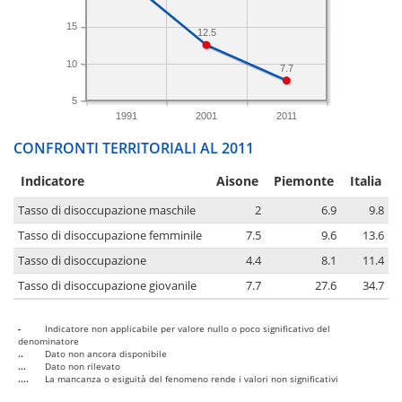
15
12.5
10
7.7
5
1991
2001
2011
CONFRONTI TERRITORIALI AL 2011
Indicatore
Aisone
Piemonte
Italia
Tasso di disoccupazione maschile
2
6.9
9.8
Tasso di disoccupazione femminile
7.5
9.6
13.6
Tasso di disoccupazione
4.4
8.1
11.4
Tasso di disoccupazione giovanile
7.7
27.6
34.7
-
Indicatore non applicabile per valore nullo o poco significativo del
denominatore
..
Dato non ancora disponibile
...
Dato non rilevato
....
La mancanza o esiguità del fenomeno rende i valori non significativi